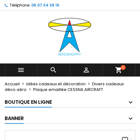
Téléphone:
06 07 34 36 15
×
×
×
My wishlists
Créer une liste d'envies
Connexion
Create new list
add_circle_outline
Vous devez être connecté pour ajouter des produits
Nom de la liste d'envies
à votre liste d'envies.
Annuler
Connexion
Annuler
Créer une liste d'envies
0



shopping_cart
Accueil
Idées cadeaux et décoration
Divers cadeaux
déco aéro
Plaque emaillée CESSNA AIRCRAFT
BOUTIQUE EN LIGNE
BANNER
favorite_border