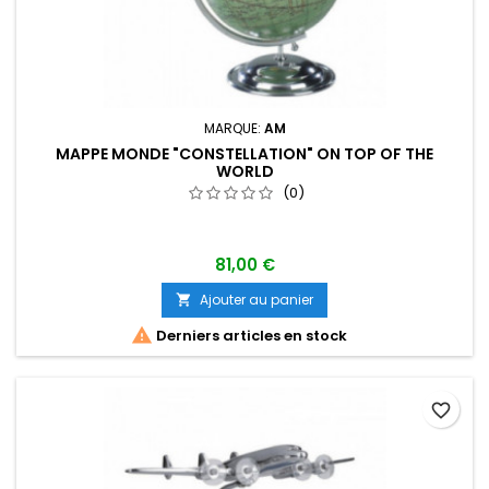
MARQUE:
AM
MAPPE MONDE "CONSTELLATION" ON TOP OF THE
WORLD
(0)
81,00 €
Ajouter au panier


Derniers articles en stock
favorite_border