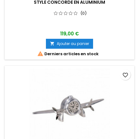
STYLE CONCORDE EN ALUMINIUM
(0)
119,00 €
Ajouter au panier


Derniers articles en stock
favorite_border