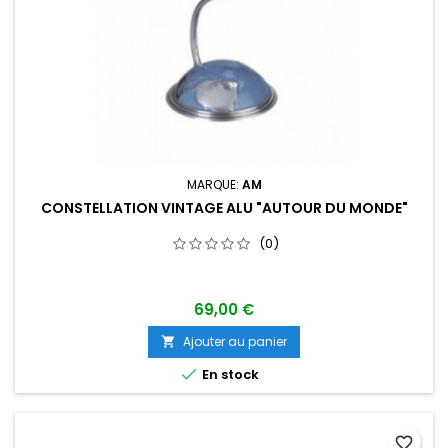
MARQUE:
AM
CONSTELLATION VINTAGE ALU "AUTOUR DU MONDE"
(0)
69,00 €
Ajouter au panier


En stock
favorite_border