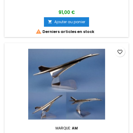
91,00 €
Ajouter au panier


Derniers articles en stock
favorite_border
MARQUE:
AM