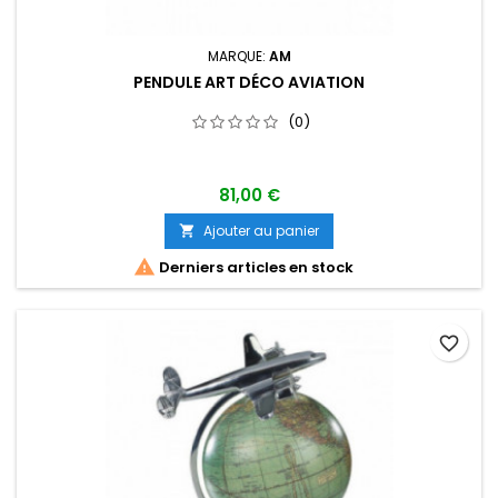
MARQUE:
AM
PENDULE ART DÉCO AVIATION
(0)
81,00 €
Ajouter au panier


Derniers articles en stock
favorite_border