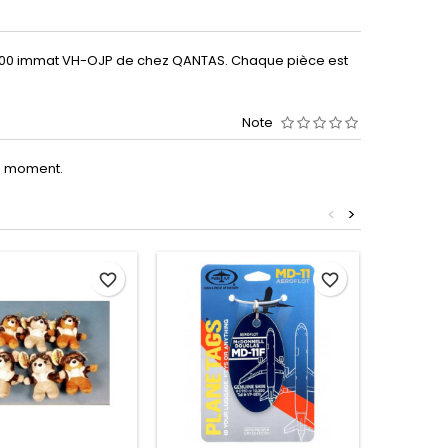
7-400 immat VH-OJP de chez QANTAS. Chaque pièce est
Note
le moment.
<
>
favorite_border
favorite_border