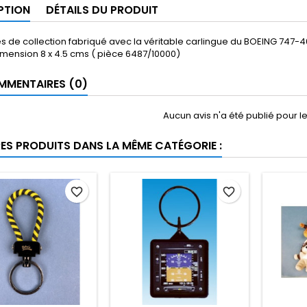
PTION
DÉTAILS DU PRODUIT
és de collection fabriqué avec la véritable carlingue du BOEING 74
mension 8 x 4.5 cms ( pièce 6487/10000)
MENTAIRES (0)
Aucun avis n'a été publié pour 
RES PRODUITS DANS LA MÊME CATÉGORIE :
favorite_border
favorite_border