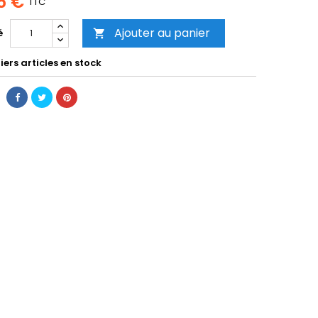
5 €
TTC
Ajouter au panier
é

ers articles en stock