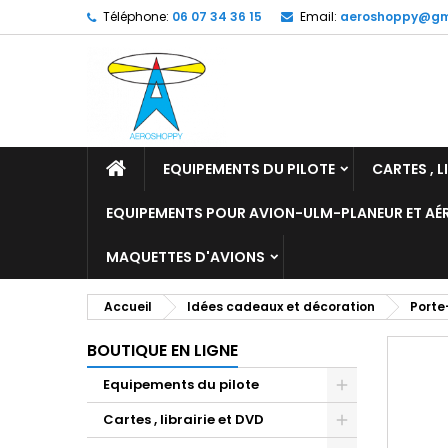
Téléphone:
06 07 34 36 15
Email:
aeroshoppy@gm
M
C
C
add_circle_outline
Vo
No
d'e
EQUIPEMENTS DU PILOTE
CARTES , L
EQUIPEMENTS POUR AVION-ULM-PLANEUR ET A
MAQUETTES D'AVIONS
Accueil
Idées cadeaux et décoration
Porte
BOUTIQUE EN LIGNE
Equipements du pilote
Cartes , librairie et DVD