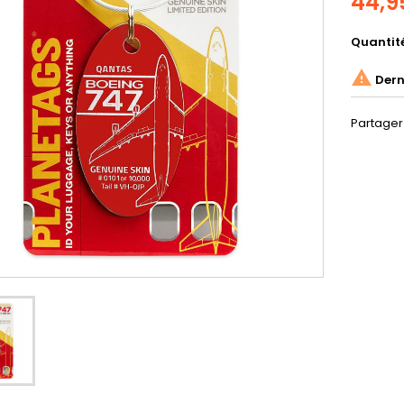
44,9
Quantit

Derni
Partager