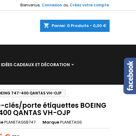
Bienvenue,
Connexion
ou
Créez votre compte
×
×
×
shopping_cart
Panier:
0
Produits - 0,00 €
n
IDÉES CADEAUX ET DÉCORATION
s
 BOEING 747-400 QANTAS VH-OJP
e-clés/porte étiquettes BOEING
400 QANTAS VH-OJP
ce
PLANETAGSB747
Marque
PLANETAGS