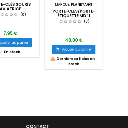
E-CLÉS SOURIS
PORTE
MARQUE:
PLANETAGS
AVIATRICE
BE
PORTE-CLÉS/PORTE-
(0)
ÉTIQUETTE MD 11
AEROFLOT VP-BDR
(0)
7,95 €
48,00 €
Ajouter au panier
A

Ajouter au panier


En stock

Derniers articles en
stock
CONTACT