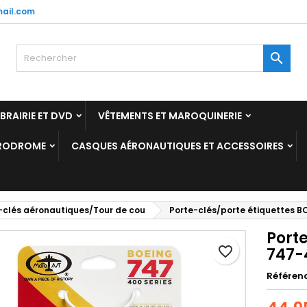
ail.com
y wishlists
réer une liste d'envies
onnexion

Create new list
us devez être connecté pour ajouter des produits à votre liste
m de la liste d'envies
nvies.
IBRAIRIE ET DVD
VÊTEMENTS ET MAROQUINERIE
Annuler
Connexio
ÉRODROME
CASQUES AÉRONAUTIQUES ET ACCESSOIRES
Annuler
Créer une liste d'envie
-clés aéronautiques/Tour de cou
Porte-clés/porte étiquettes
Port
favorite_border
747-
Référen