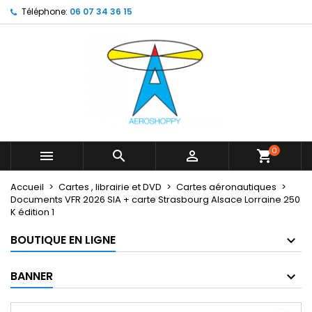
Téléphone:
06 07 34 36 15
×
×
×
My wishlists
Créer une liste d'envies
Connexion
Create new list
add_circle_outline
Vous devez être connecté pour ajouter des produits
Nom de la liste d'envies
à votre liste d'envies.
Annuler
Connexion
Annuler
Créer une liste d'envies
0



shopping_cart
Accueil
Cartes , librairie et DVD
Cartes aéronautiques
Documents VFR 2026 SIA + carte Strasbourg Alsace Lorraine 250
K édition 1
BOUTIQUE EN LIGNE
BANNER