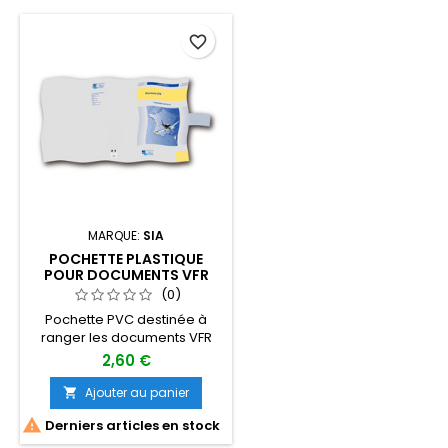
favorite_border
MARQUE:
SIA
POCHETTE PLASTIQUE
POUR DOCUMENTS VFR
(0)
Pochette PVC destinée à
ranger les documents VFR
2,60 €
Ajouter au panier


Derniers articles en stock