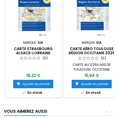
MARQUE:
SIA
MARQUE:
SIA
CARTE STRASBOURG
CARTE AÉRO TOULOUSE
ALSACE-LORRAINE
RÉGION OCCITANIE 2026
PLASTIFIÉE 2026 AU 1/250
AU 1/250 000 ÉDITION 1
(0)
(0)
000 ÉDITION 1
CARTE AU 1/250 000 DE
TOULOUSE OCCITANIE
18,22 €
15,94 €
Ajouter au panier
Ajouter au panier




En stock
En stock
VOUS AIMEREZ AUSSI
<
>