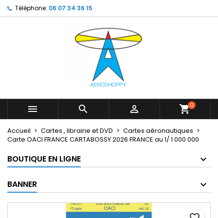
Téléphone:
06 07 34 36 15
×
×
×
My wishlists
Créer une liste d'envies
Connexion
Create new list
add_circle_outline
Vous devez être connecté pour ajouter des produits
Nom de la liste d'envies
à votre liste d'envies.
Annuler
Connexion
Annuler
Créer une liste d'envies
0



shopping_cart
Accueil
Cartes , librairie et DVD
Cartes aéronautiques
Carte OACI FRANCE CARTABOSSY 2026 FRANCE au 1/ 1 000 000
BOUTIQUE EN LIGNE
BANNER
favorite_border