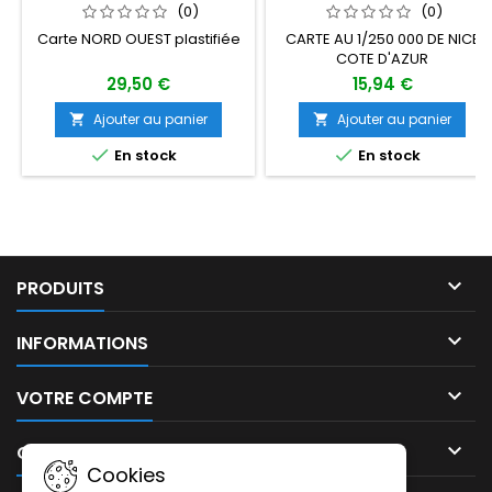
OUEST 2026 PLASTIFIÉE AU
ÉDITION 1
(0)
(0)
1/500 000
Carte NORD OUEST plastifiée
CARTE AU 1/250 000 DE NICE
COTE D'AZUR
29,50 €
15,94 €
Ajouter au panier
Ajouter au panier




En stock
En stock

PRODUITS

INFORMATIONS

VOTRE COMPTE

CONTACT
Cookies