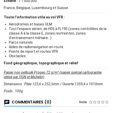
Échelle :
1:1 000 000
France, Belgique, Luxembourg et Suisse
Toute l’information utile au vol VFR :
Aérodromes et bases ULM
Tout l’espace aérien, de H05 à FL195 (zones contrôlées de la
classe A à la classe E, zones restreintes, zones
d’entrainement militaire…)
Parcs naturels
Aides de radionavigation en-route
Points de report et routes VFR
Obstacles
Fond géographique, topographique et relief
Papier non pelliculé Progeo 72 g/m² (papier spécial cartographie
utilisé par l’IGN et Michelin)
Dimensions : Pliée 123,6 x 252,5mm / Ouverte 1359,4 x 1010mm
Poids : 100g
COMMENTAIRES (0)
Note