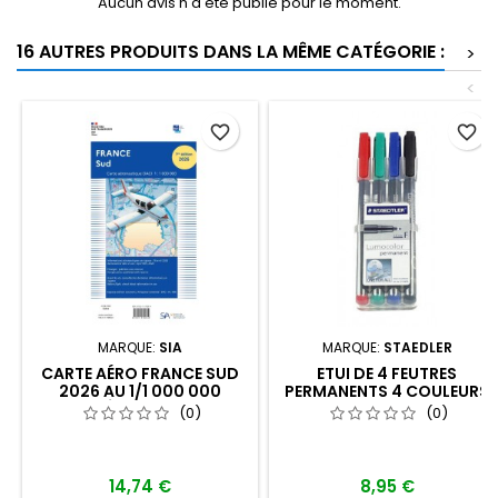
Aucun avis n'a été publié pour le moment.
16 AUTRES PRODUITS DANS LA MÊME CATÉGORIE :
>
<
favorite_border
favorite_border
MARQUE:
SIA
MARQUE:
STAEDLER
CARTE AÉRO FRANCE SUD
ETUI DE 4 FEUTRES
2026 AU 1/1 000 000
PERMANENTS 4 COULEURS
ÉDITION 1
STAEDLER POINTE FINE 0.6
(0)
(0)
MM
14,74 €
8,95 €