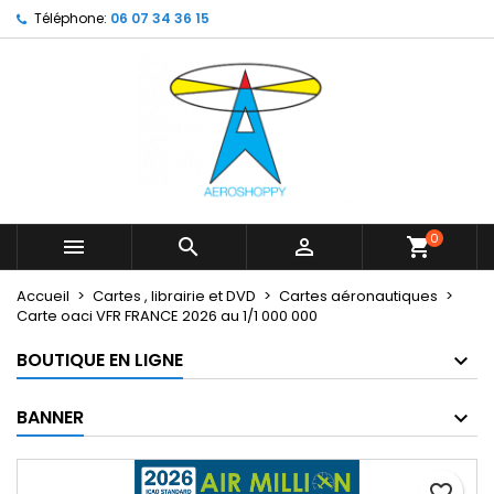
Téléphone:
06 07 34 36 15
×
×
×
My wishlists
Créer une liste d'envies
Connexion
Create new list
add_circle_outline
Vous devez être connecté pour ajouter des produits
Nom de la liste d'envies
à votre liste d'envies.
Annuler
Connexion
Annuler
Créer une liste d'envies
0



shopping_cart
Accueil
Cartes , librairie et DVD
Cartes aéronautiques
Carte oaci VFR FRANCE 2026 au 1/1 000 000
BOUTIQUE EN LIGNE
BANNER
favorite_border