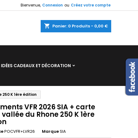
Bienvenue,
Connexion
ou
Créez votre compte
×
×
×
shopping_cart
Panier:
0
Produits - 0,00 €
n
IDÉES CADEAUX ET DÉCORATION
s
250 K 1ère édition
ments VFR 2026 SIA + carte
 vallée du Rhone 250 K 1ère
on
ce
POCVFR+LVR26
Marque
SIA