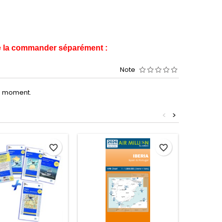
de la commander séparément :
Note
le moment.
<
>
favorite_border
favorite_border