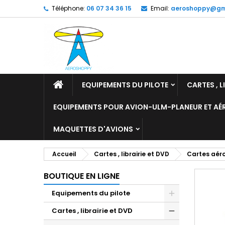
Téléphone:
06 07 34 36 15
Email:
aeroshoppy@gm
M
C
C
add_circle_outline
Vo
No
d'e
EQUIPEMENTS DU PILOTE
CARTES , L
EQUIPEMENTS POUR AVION-ULM-PLANEUR ET A
MAQUETTES D'AVIONS
Accueil
Cartes , librairie et DVD
Cartes aér
BOUTIQUE EN LIGNE
Equipements du pilote
Cartes , librairie et DVD