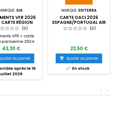
MARQUE:
SIA
MARQUE:
EDITERRA
ENTS VFR 2026
CARTE OACI 2026
CART
+ CARTE RÉGION
ESPAGNE/PORTUGAL AIR
NOUVE
IENNE 250 K 1ÈRE
MILLION VFR AU 1/1 000
2025
(0)
(0)
ÉDITION
000
ents VFR + carte
 parisienne 250 k
43,30 €
22,50 €
Ajouter au panier
Ajouter au panier
A



nible après le 16
En stock
juillet 2026
<
>