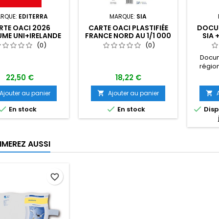
RQUE:
EDITERRA
MARQUE:
SIA
RTE OACI 2026
CARTE OACI PLASTIFIÉE
DOCUM
ME UNI+IRELANDE
FRANCE NORD AU 1/1 000
SIA 
ILLION AU 1/1 000
000 ÉDITION 1
PARIS
(0)
(0)
000
Docum
région
22,50 €
18,22 €
Ajouter au panier
Ajouter au panier





En stock
En stock
Dispo
IMEREZ AUSSI
favorite_border