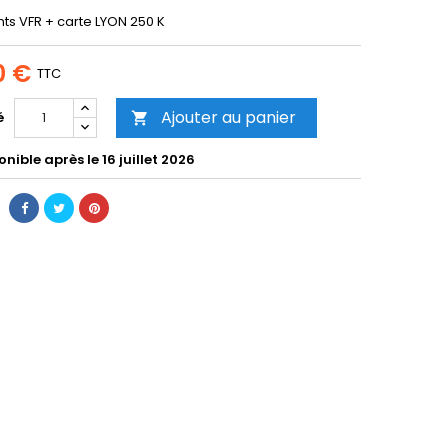
s VFR + carte LYON 250 K
0 €
TTC
Ajouter au panier
é

nible après le 16 juillet 2026