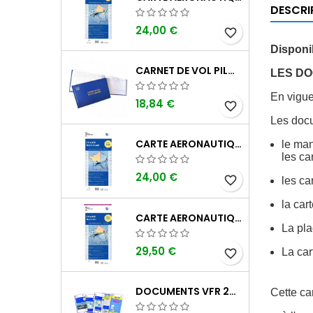
DESCRI
24,00 €
favorite_border
Disponi
CARNET DE VOL PILOTE EASA "AVIONS/HÉLICOPTÈRES" DGAC
LES DOC
En vigue
18,84 €
favorite_border
Les docu
CARTE AERONAUTIQUE OACI SIA FRANCE NORD OUEST 2026 AU 1/500 000
le man
les ca
24,00 €
favorite_border
les ca
la car
CARTE AERONAUTIQUE OACI SIA FRANCE NORD EST 2026 PLASTIFIÉE AU 1/500 000
La pl
29,50 €
La car
favorite_border
DOCUMENTS VFR 2026 SIA EDITION 1
Cette ca