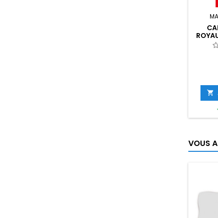
MA
CA
ROYAU
AIR M

VOUS A