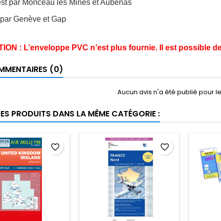
est par Monceau les Mines et Aubenas
t par Genève et Gap
ON : L’enveloppe PVC n’est plus fournie. Il est possible 
MENTAIRES (0)
Aucun avis n'a été publié pour 
RES PRODUITS DANS LA MÊME CATÉGORIE :
favorite_border
favorite_border