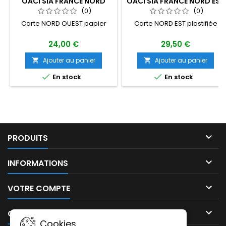
OACI SIA FRANCE NORD
OACI SIA FRANCE NORD EST
OUEST 2026 AU 1/500 000
2026 PLASTIFIÉE AU 1/500
(0)
(0)
000
Carte NORD OUEST papier
Carte NORD EST plastifiée
24,00 €
29,50 €
Ajouter au panier
Ajouter au panier




En stock
En stock

PRODUITS

INFORMATIONS

VOTRE COMPTE

CONTACT
Cookies