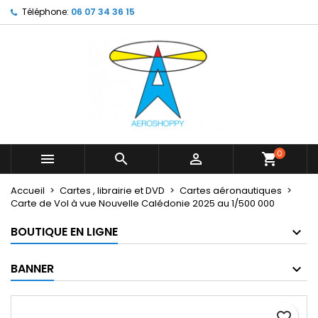
Téléphone:
06 07 34 36 15
×
×
×
My wishlists
Créer une liste d'envies
Connexion
Create new list
add_circle_outline
Vous devez être connecté pour ajouter des produits
Nom de la liste d'envies
à votre liste d'envies.
Annuler
Connexion
Annuler
Créer une liste d'envies
0



shopping_cart
Accueil
Cartes , librairie et DVD
Cartes aéronautiques
Carte de Vol à vue Nouvelle Calédonie 2025 au 1/500 000
BOUTIQUE EN LIGNE
BANNER
favorite_border