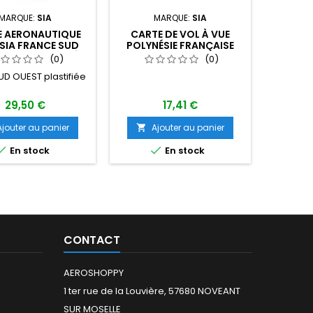
MARQUE:
SIA
MARQUE:
SIA
MAR
E AERONAUTIQUE
CARTE DE VOL À VUE
CARTE
SIA FRANCE SUD
POLYNÉSIE FRANÇAISE
2026 A
 2026 PLASTIFIÉE
2025
VFR
(0)
(0)
U 1/500 000
UD OUEST plastifiée
29,50 €
17,41 €
Ajouter au panier
Ajouter au panier
A





En stock
En stock
Dern
CONTACT
AEROSHOPPY
1 ter rue de la Louvière, 57680 NOVEANT
SUR MOSELLE