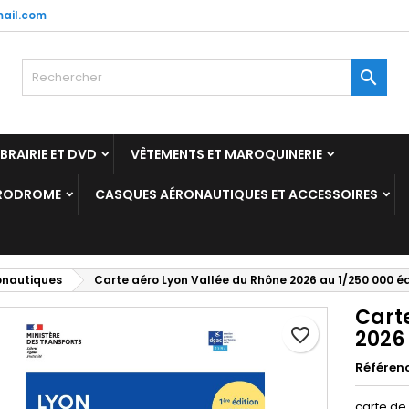
ail.com
y wishlists
réer une liste d'envies
onnexion

Create new list
us devez être connecté pour ajouter des produits à votre liste
m de la liste d'envies
nvies.
IBRAIRIE ET DVD
VÊTEMENTS ET MAROQUINERIE
Annuler
Connexio
ÉRODROME
CASQUES AÉRONAUTIQUES ET ACCESSOIRES
Annuler
Créer une liste d'envie
onautiques
Carte aéro Lyon Vallée du Rhône 2026 au 1/250 000 édi
Cart
favorite_border
2026 
Référen
carte de