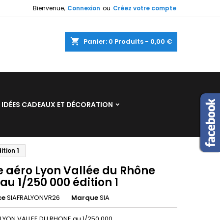
Bienvenue,
Connexion
ou
Créez votre compte
×
×
×
shopping_cart
Panier:
0
Produits - 0,00 €
n
IDÉES CADEAUX ET DÉCORATION
s
tion 1
e aéro Lyon Vallée du Rhône
au 1/250 000 édition 1
ce
SIAFRALYONVR26
Marque
SIA
 LYON VALLEE DU RHONE au 1/250 000