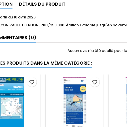
PTION
DÉTAILS DU PRODUIT
rtir du 16 avril 2026
 LYON VALLEE DU RHONE au 1/250 000 édition 1 valable jusqu'en novem
MENTAIRES (0)
Aucun avis n'a été publié pour 
RES PRODUITS DANS LA MÊME CATÉGORIE :
favorite_border
favorite_border