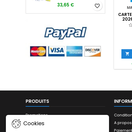
33,65 €
favorite_border
MA
CARTE
2026

PRODUITS
INFORM
Promotions
Conditio
Cookies
Nouveaux produits
A propos
Meilleures ventes
Paiement