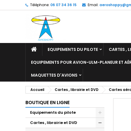
Téléphone:
06 07 34 36 15
Email:
aeroshoppy@gm
M
C
C
add_circle_outline
Vo
No
d'e
EQUIPEMENTS DU PILOTE
CARTES , L
EQUIPEMENTS POUR AVION-ULM-PLANEUR ET A
MAQUETTES D'AVIONS
Accueil
Cartes , librairie et DVD
Cartes aér
BOUTIQUE EN LIGNE
Equipements du pilote
Cartes , librairie et DVD