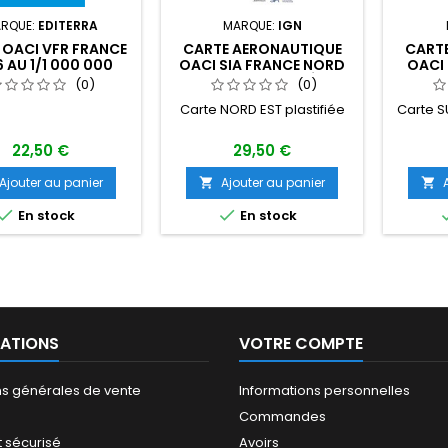
RQUE:
EDITERRA
MARQUE:
IGN
 OACI VFR FRANCE
CARTE AERONAUTIQUE
CART
 AU 1/1 000 000
OACI SIA FRANCE NORD
OACI 
EST 2026 PLASTIFIÉE AU
OUEST
(0)
(0)
1/500 000
A
Carte NORD EST plastifiée
Carte S
22,50 €
29,50 €
Ajouter au panier
Ajouter au panier




En stock
En stock
ATIONS
VOTRE COMPTE
ns générales de vente
Informations personnelles
Commandes
 sécurisé
Avoirs