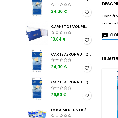
DESCRI
24,00 €
favorite_border
Dispo à pa
carte de
CARNET DE VOL PILOTE EASA "AVIONS/HÉLICOPTÈRES" DGAC
COM
18,84 €
favorite_border
CARTE AERONAUTIQUE OACI SIA FRANCE NORD OUEST 2026 AU 1/500 000
16 AUT
24,00 €
favorite_border
CARTE AERONAUTIQUE OACI SIA FRANCE NORD EST 2026 PLASTIFIÉE AU 1/500 000
29,50 €
favorite_border
DOCUMENTS VFR 2026 SIA EDITION 1