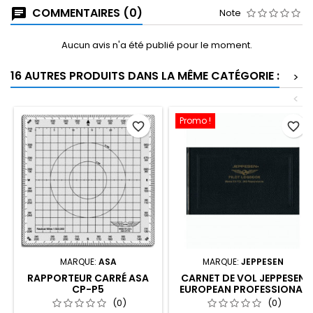
COMMENTAIRES (0)
Note
Aucun avis n'a été publié pour le moment.
16 AUTRES PRODUITS DANS LA MÊME CATÉGORIE :
>
<
Promo !
favorite_border
favorite_border
MARQUE:
ASA
MARQUE:
JEPPESEN
RAPPORTEUR CARRÉ ASA
CARNET DE VOL JEPPESEN
CP-P5
EUROPEAN PROFESSIONAL
(0)
(0)