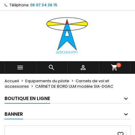
Téléphone:
06 07 34 36 15
×
×
×
My wishlists
Créer une liste d'envies
Connexion
Create new list
add_circle_outline
Vous devez être connecté pour ajouter des produits
Nom de la liste d'envies
à votre liste d'envies.
Annuler
Connexion
Annuler
Créer une liste d'envies
0



shopping_cart
Accueil
Equipements du pilote
Carnets de vol et
accessoires
CARNET DE BORD ULM modèle SIA-DGAC
BOUTIQUE EN LIGNE
BANNER
favorite_border