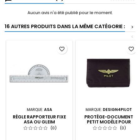
Aucun avis n'a été publié pour le moment.
16 AUTRES PRODUITS DANS LA MÊME CATÉGORIE :
>
<
favorite_border
favorite_border
MARQUE:
ASA
MARQUE:
DESIGN4PILOT
RÈGLE RAPPORTEUR FIXE
PROTÈGE-DOCUMENT
ASA OU GLEIM
PETIT MODÈLE POUR
CARNET DE VOL ULM-
(0)
(0)
BALLON