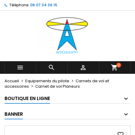
Téléphone:
06 07 34 36 15
×
×
×
My wishlists
Créer une liste d'envies
Connexion
Create new list
add_circle_outline
Vous devez être connecté pour ajouter des produits
Nom de la liste d'envies
à votre liste d'envies.
Annuler
Connexion
Annuler
Créer une liste d'envies
0



shopping_cart
Accueil
Equipements du pilote
Carnets de vol et
accessoires
Carnet de vol Planeurs
BOUTIQUE EN LIGNE
BANNER
favorite_border