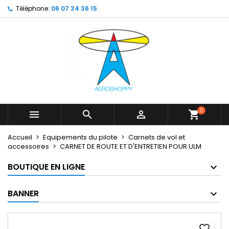
Téléphone:
06 07 34 36 15
×
×
×
My wishlists
Créer une liste d'envies
Connexion
Create new list
add_circle_outline
Vous devez être connecté pour ajouter des produits
Nom de la liste d'envies
à votre liste d'envies.
Annuler
Connexion
Annuler
Créer une liste d'envies
0



shopping_cart
Accueil
Equipements du pilote
Carnets de vol et
accessoires
CARNET DE ROUTE ET D'ENTRETIEN POUR ULM
BOUTIQUE EN LIGNE
BANNER
favorite_border