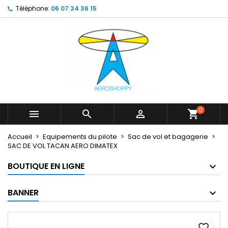
Téléphone:
06 07 34 36 15
×
×
×
My wishlists
Créer une liste d'envies
Connexion
Create new list
add_circle_outline
Vous devez être connecté pour ajouter des produits
Nom de la liste d'envies
à votre liste d'envies.
Annuler
Connexion
Annuler
Créer une liste d'envies
0



shopping_cart
Accueil
Equipements du pilote
Sac de vol et bagagerie
SAC DE VOL TACAN AERO DIMATEX
BOUTIQUE EN LIGNE
BANNER
favorite_border