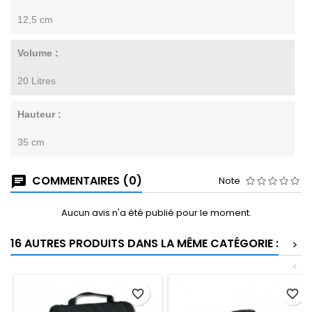
12,5 cm
Volume :
20 Litres
Hauteur :
35 cm
COMMENTAIRES (0)
Note
Aucun avis n'a été publié pour le moment.
16 AUTRES PRODUITS DANS LA MÊME CATÉGORIE :
>
<
favorite_border
favorite_border