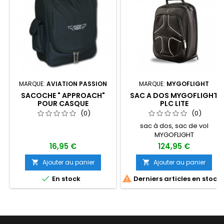
MARQUE:
AVIATION PASSION
MARQUE:
MYGOFLIGHT
SACOCHE " APPROACH"
SAC A DOS MYGOFLIGHT
POUR CASQUE
PLC LITE
(0)
(0)
sac à dos, sac de vol
MYGOFLIGHT
16,95 €
124,95 €
Ajouter au panier
Ajouter au panier




En stock
Derniers articles en stock