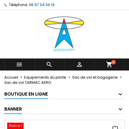
Téléphone:
06 07 34 36 15
×
×
×
My wishlists
Créer une liste d'envies
Connexion
Create new list
add_circle_outline
Vous devez être connecté pour ajouter des produits
Nom de la liste d'envies
à votre liste d'envies.
Annuler
Connexion
Annuler
Créer une liste d'envies
0



shopping_cart
Accueil
Equipements du pilote
Sac de vol et bagagerie
Sac de vol TARMAC AERO
BOUTIQUE EN LIGNE
BANNER
Promo !
favorite_border