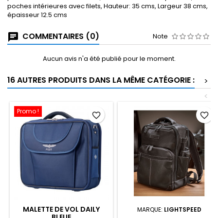
poches intérieures avec filets, Hauteur: 35 cms, Largeur 38 cms,
épaisseur 12.5 cms
COMMENTAIRES (0)
Note
Aucun avis n'a été publié pour le moment.
16 AUTRES PRODUITS DANS LA MÊME CATÉGORIE :
>
<
Promo !
favorite_border
favorite_border
MALETTE DE VOL DAILY
MARQUE:
LIGHTSPEED
BLEUE