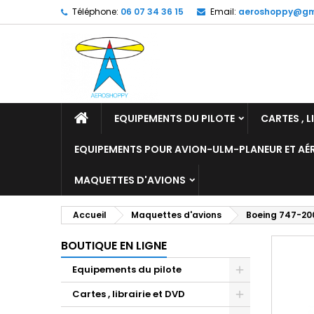
Téléphone:
06 07 34 36 15
Email:
aeroshoppy@gm
M
C
C
add_circle_outline
Vo
No
d'e
EQUIPEMENTS DU PILOTE
CARTES , L
EQUIPEMENTS POUR AVION-ULM-PLANEUR ET A
MAQUETTES D'AVIONS
Accueil
Maquettes d'avions
Boeing 747-200
BOUTIQUE EN LIGNE
Equipements du pilote
Cartes , librairie et DVD