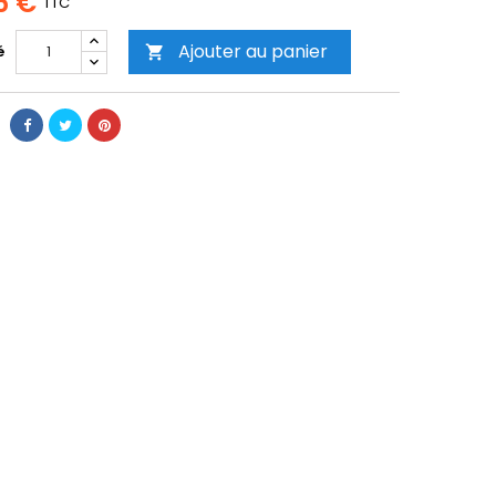
5 €
TTC
Ajouter au panier
é
