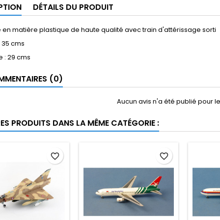
PTION
DÉTAILS DU PRODUIT
en matière plastique de haute qualité avec train d'attérissage sorti
 35 cms
e : 29 cms
MENTAIRES (0)
Aucun avis n'a été publié pour 
RES PRODUITS DANS LA MÊME CATÉGORIE :
favorite_border
favorite_border