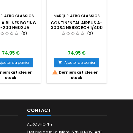
E:
AERO CLASSICS
MARQUE:
AERO CLASSICS
MARQU
 AIRLINES BOEING
CONTINENTAL AIRBUS A-
MAQ
7-200 N602UA
300B4 N968C ECH 1/400
CORS
GLENN
(0)
(0)
74,95 €
74,95 €
Ajouter au panier
Ajouter au panier
A



iers articles en
Derniers articles en
stock
stock
CONTACT
AEROSHOPPY
1 ter rue de la Louvière, 57680 NOVEANT