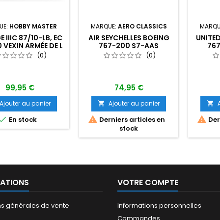
UE:
HOBBY MASTER
MARQUE:
AERO CLASSICS
MARQU
 IIIC 87/10-LB, EC
AIR SEYCHELLES BOEING
UNITED
 VEXIN ARMÉE DE L
767-200 S7-AAS
76
JIBOUTI OCTOBER
(0)
(0)
984 ECH 1/72
99,95 €
74,95 €
Ajouter au panier
Ajouter au panier





En stock
Derniers articles en
Dern
stock
ATIONS
VOTRE COMPTE
ns générales de vente
Informations personnelles
Commandes