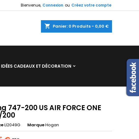
Bienvenue,
Connexion
ou
Créez votre compte
×
×
×
shopping_cart
Panier:
0
Produits - 0,00 €
n
IDÉES CADEAUX ET DÉCORATION
s
ng 747-200 US AIR FORCE ONE
1/200
ce
LI2049G
Marque
Hogan