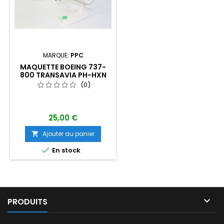
MARQUE:
PPC
MAQUETTE BOEING 737-
800 TRANSAVIA PH-HXN
ECH 1/200
(0)
25,00 €
Ajouter au panier


En stock

PRODUITS