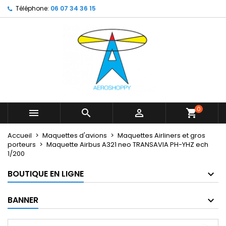
Téléphone:
06 07 34 36 15
×
×
×
My wishlists
Créer une liste d'envies
Connexion
Create new list
add_circle_outline
Vous devez être connecté pour ajouter des produits
Nom de la liste d'envies
à votre liste d'envies.
Annuler
Connexion
Annuler
Créer une liste d'envies
0



shopping_cart
Accueil
Maquettes d'avions
Maquettes Airliners et gros
porteurs
Maquette Airbus A321 neo TRANSAVIA PH-YHZ ech
1/200
BOUTIQUE EN LIGNE
BANNER