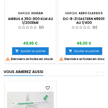
MARQUE:
HOGAN
MARQUE:
AERO CLASSICS
AIRBUS A 350-900 KLM AU
DC-8-21 EASTERN N8608
1/200ÈME
AU 1/400
(0)
(0)
49,95 €
46,00 €
Ajouter au panier
Ajouter au panier




Derniers articles en stock
Derniers articles en stock
VOUS AIMEREZ AUSSI
<
>
favorite_border