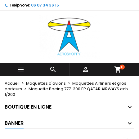
Téléphone:
06 07 34 36 15
×
×
×
My wishlists
Créer une liste d'envies
Connexion
Create new list
add_circle_outline
Vous devez être connecté pour ajouter des produits
Nom de la liste d'envies
à votre liste d'envies.
Annuler
Connexion
Annuler
Créer une liste d'envies
0



shopping_cart
Accueil
Maquettes d'avions
Maquettes Airliners et gros
porteurs
Maquette Boeing 777-300 ER QATAR AIRWAYS ech
1/200
BOUTIQUE EN LIGNE
BANNER