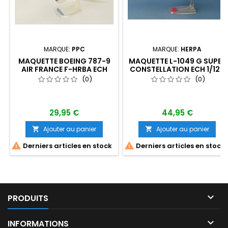
MARQUE:
PPC
MARQUE:
HERPA
MAQUETTE BOEING 787-9
MAQUETTE L-1049 G SUPER
AIR FRANCE F-HRBA ECH
CONSTELLATION ECH 1/125
1/200ÈME
(0)
(0)
29,95 €
44,95 €
Ajouter au panier
Ajouter au panier




Derniers articles en stock
Derniers articles en stock

PRODUITS

INFORMATIONS