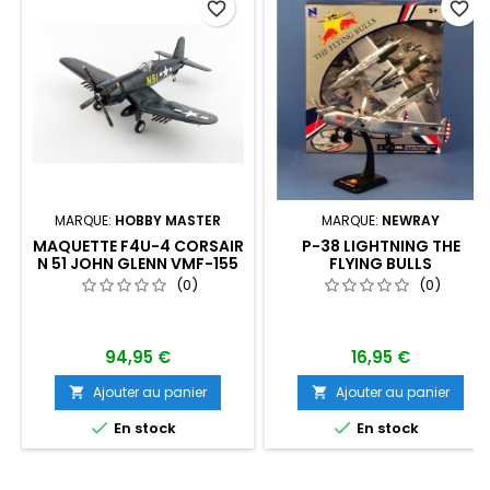
favorite_border
favorite_border
MARQUE:
HOBBY MASTER
MARQUE:
NEWRAY
MAQUETTE F4U-4 CORSAIR
P-38 LIGHTNING THE
N 51 JOHN GLENN VMF-155
FLYING BULLS
CHINA 1945
(0)
(0)
94,95 €
16,95 €
Ajouter au panier
Ajouter au panier




En stock
En stock