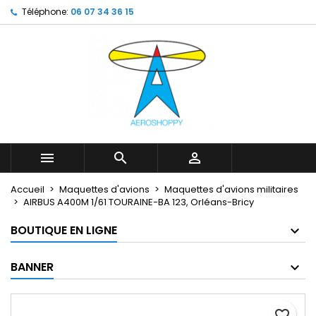
Téléphone:
06 07 34 36 15
My wishlists
Créer une liste d'envies
Connexion
Create new list
add_circle_outline
Vous devez être connecté pour ajouter des produits à votr
Nom de la liste d'envies
d'envies.
Annuler
Annuler
Créer une lis



Accueil
Maquettes d'avions
Maquettes d'avions militaires
AIRBUS A400M 1/61 TOURAINE-BA 123, Orléans-Bricy
BOUTIQUE EN LIGNE
BANNER
favorite_border