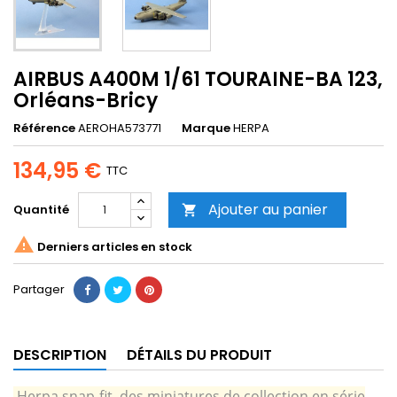
AIRBUS A400M 1/61 TOURAINE-BA 123,
Orléans-Bricy
Référence
AEROHA573771
Marque
HERPA
134,95 €
TTC
Ajouter au panier
Quantité


Derniers articles en stock
Partager
DESCRIPTION
DÉTAILS DU PRODUIT
.
Herpa snap-fit, des miniatures de collection en série