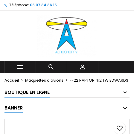
Téléphone:
06 07 34 36 15
My wishlists
Créer une liste d'envies
Connexion
Create new list
add_circle_outline
Vous devez être connecté pour ajouter des produits à votr
Nom de la liste d'envies
d'envies.
Annuler
Annuler
Créer une lis



Accueil
Maquettes d'avions
F-22 RAPTOR 412 TW EDWARDS
BOUTIQUE EN LIGNE
BANNER
favorite_border