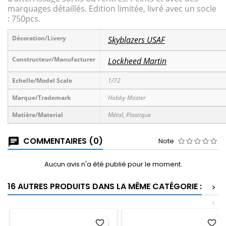
marquages détaillés. Edition limitée, livré avec un socle
: 750pcs.
Décoration/Livery
Skyblazers USAF
Constructeur/Manufacturer
Lockheed Martin
Echelle/Model Scale
1/72
Marque/Trademark
Hobby Master
Matière/Material
Métal, Plastique
COMMENTAIRES (0)
Note
Aucun avis n'a été publié pour le moment.
16 AUTRES PRODUITS DANS LA MÊME CATÉGORIE :
>
<
favorite_border
favorite_border