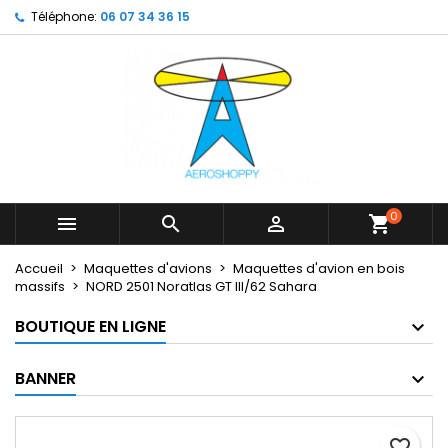
Téléphone:
06 07 34 36 15
×
×
×
My wishlists
Créer une liste d'envies
Connexion
Create new list
add_circle_outline
Vous devez être connecté pour ajouter des produits
Nom de la liste d'envies
à votre liste d'envies.
Annuler
Connexion
Annuler
Créer une liste d'envies
0



shopping_cart
Accueil
Maquettes d'avions
Maquettes d'avion en bois
massifs
NORD 2501 Noratlas GT III/62 Sahara
BOUTIQUE EN LIGNE
BANNER
favorite_border