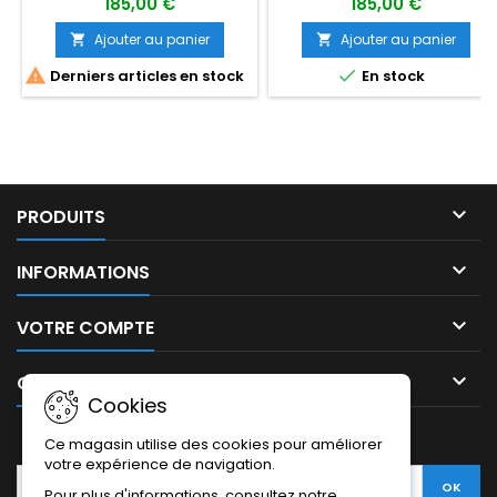
185,00 €
185,00 €
Ajouter au panier
Ajouter au panier




Derniers articles en stock
En stock

PRODUITS

INFORMATIONS

VOTRE COMPTE

CONTACT
Cookies
LETTRE D'INFORMATIONS
Ce magasin utilise des cookies pour améliorer
votre expérience de navigation.
Pour plus d'informations, consultez notre