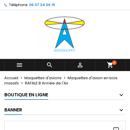
Téléphone:
06 07 34 36 15
×
×
×
My wishlists
Créer une liste d'envies
Connexion
Create new list
add_circle_outline
Vous devez être connecté pour ajouter des produits
Nom de la liste d'envies
à votre liste d'envies.
Annuler
Connexion
Annuler
Créer une liste d'envies
0



shopping_cart
Accueil
Maquettes d'avions
Maquettes d'avion en bois
massifs
RAFALE B Armée de l'Air
BOUTIQUE EN LIGNE
BANNER
favorite_border