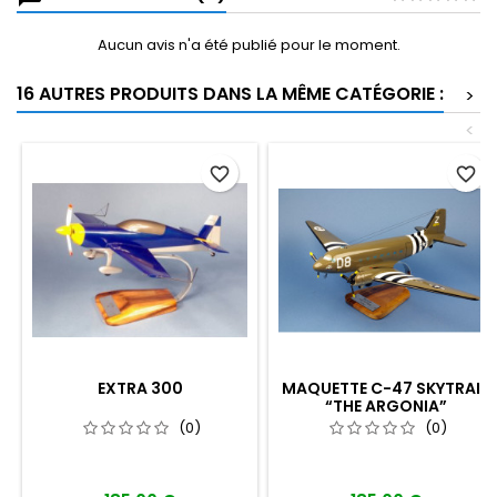
Aucun avis n'a été publié pour le moment.
16 AUTRES PRODUITS DANS LA MÊME CATÉGORIE :
>
<
favorite_border
favorite_border
EXTRA 300
MAQUETTE C-47 SKYTRAIN
“THE ARGONIA”
92SQ/439TCG USAAF
(0)
(0)
DDAY