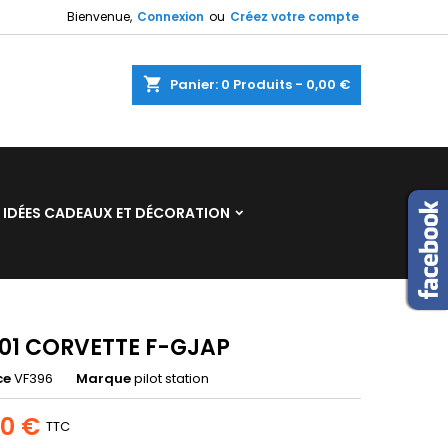
Bienvenue,
Connexion
ou
Créez votre compte
×
×
×
shopping_cart
Panier:
0
Produits - 0,00 €
n
IDÉES CADEAUX ET DÉCORATION
s
01 CORVETTE F-GJAP
ce
VF396
Marque
pilot station
00 €
TTC