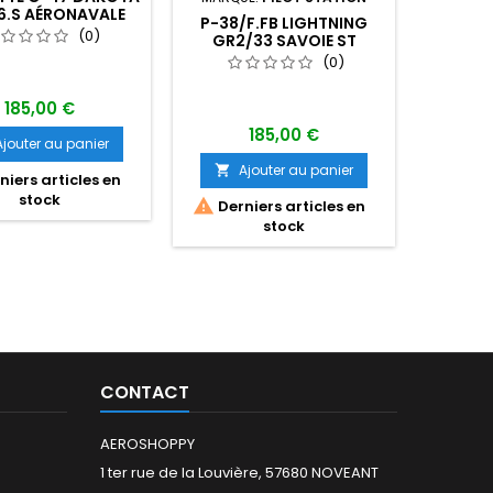
6.S AÉRONAVALE
P-38/F.FB LIGHTNING
MAQUET
(0)
GR2/33 SAVOIE ST
215 PÉL
EXUPERY
(0)
185,00 €
185,00 €
Ajouter au panier
Ajouter au panier
A


iers articles en
stock

Derniers articles en
stock
CONTACT
AEROSHOPPY
1 ter rue de la Louvière, 57680 NOVEANT