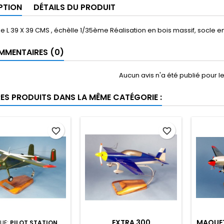
PTION
DÉTAILS DU PRODUIT
 L 39 X 39 CMS , échèlle 1/35ème Réalisation en bois massif, socle e
MENTAIRES (0)
Aucun avis n'a été publié pour 
RES PRODUITS DANS LA MÊME CATÉGORIE :
favorite_border
favorite_border
EXTRA 300
MAQUET
UE:
PILOT STATION