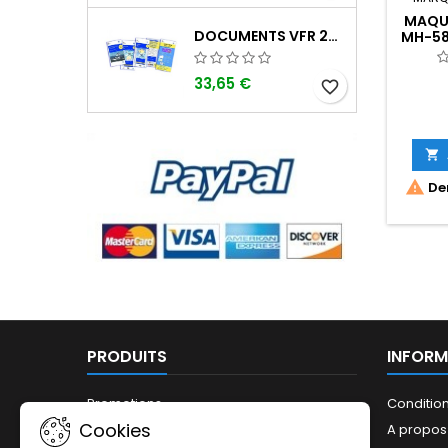
MAQU
DOCUMENTS VFR 2026 SIA EDITION 1
MH-58
33,65 €
favorite_border


Der
PRODUITS
INFORM
Promotions
Conditio
Cookies
Nouveaux produits
A propos