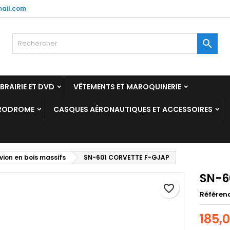
ail.com
y wishlists
réer une liste d'envies
onnexion

Create new list
us devez être connecté pour ajouter des produits à votre liste
m de la liste d'envies
nvies.
IBRAIRIE ET DVD
VÊTEMENTS ET MAROQUINERIE
Annuler
Connexio
ÉRODROME
CASQUES AÉRONAUTIQUES ET ACCESSOIRES
Annuler
Créer une liste d'envie
ion en bois massifs
SN-601 CORVETTE F-GJAP
SN-6
favorite_border
Référen
185,