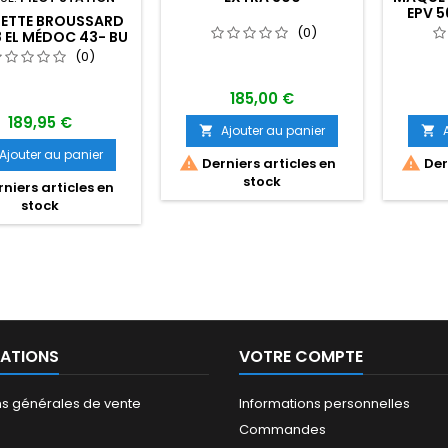
EPV 5
ETTE BROUSSARD
(0)
 EL MÉDOC 43- BU
(0)
185,00 €
189,95 €
Ajouter au panier


Ajouter au panier


Derniers articles en
Dern
stock
niers articles en
stock
ATIONS
VOTRE COMPTE
ns générales de vente
Informations personnelles
Commandes