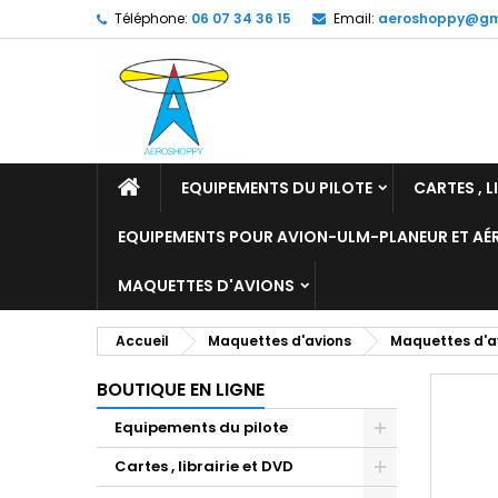
Téléphone:
06 07 34 36 15
Email:
aeroshoppy@gm
M
C
C
add_circle_outline
Vo
No
d'e
EQUIPEMENTS DU PILOTE
CARTES , L
EQUIPEMENTS POUR AVION-ULM-PLANEUR ET A
MAQUETTES D'AVIONS
Accueil
Maquettes d'avions
Maquettes d'av
BOUTIQUE EN LIGNE
Equipements du pilote
Cartes , librairie et DVD