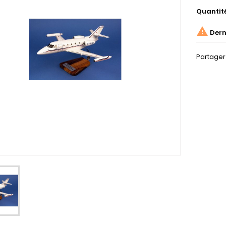
Quantit

Derni
Partager