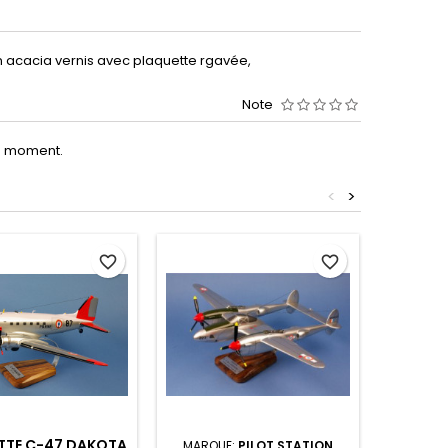
n acacia vernis avec plaquette rgavée,
Note
le moment.
<
>
favorite_border
favorite_border
TE C-47 DAKOTA
MARQUE:
PILOT STATION
MARQU