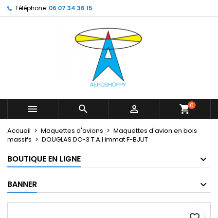
Téléphone:
06 07 34 36 15
×
×
×
My wishlists
Créer une liste d'envies
Connexion
Create new list
add_circle_outline
Vous devez être connecté pour ajouter des produits
Nom de la liste d'envies
à votre liste d'envies.
Annuler
Connexion
Annuler
Créer une liste d'envies
0



shopping_cart
Accueil
Maquettes d'avions
Maquettes d'avion en bois
massifs
DOUGLAS DC-3 T.A.I immat F-BJUT
BOUTIQUE EN LIGNE
BANNER
favorite_border