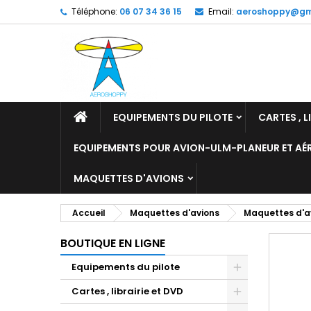
Téléphone:
06 07 34 36 15
Email:
aeroshoppy@gm
M
C
C
add_circle_outline
Vo
No
d'e
EQUIPEMENTS DU PILOTE
CARTES , L
EQUIPEMENTS POUR AVION-ULM-PLANEUR ET A
MAQUETTES D'AVIONS
Accueil
Maquettes d'avions
Maquettes d'av
BOUTIQUE EN LIGNE
Equipements du pilote
Cartes , librairie et DVD