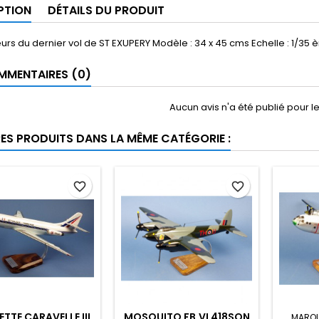
PTION
DÉTAILS DU PRODUIT
urs du dernier vol de ST EXUPERY Modèle : 34 x 45 cms Echelle : 1/35
MENTAIRES (0)
Aucun avis n'a été publié pour 
RES PRODUITS DANS LA MÊME CATÉGORIE :
favorite_border
favorite_border
TTE CARAVELLE III
MOSQUITO FB.VI 418SQN
MARQ