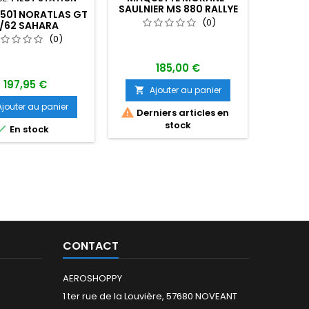
SAULNIER MS 880 RALLYE
501 NORATLAS GT
MAQUET
(0)
II/62 SAHARA
(0)
185,00 €
197,95 €
Ajouter au panier

Ajouter au panier
A


Derniers articles en
stock


En stock
Dern
CONTACT
AEROSHOPPY
1 ter rue de la Louvière, 57680 NOVEANT