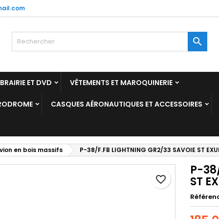
ail.com
y wishlists
réer une liste d'envies
onnexion

Create new list
us devez être connecté pour ajouter des produits à votre liste
m de la liste d'envies
nvies.
IBRAIRIE ET DVD
VÊTEMENTS ET MAROQUINERIE
Annuler
Connexio
ÉRODROME
CASQUES AÉRONAUTIQUES ET ACCESSOIRES
Annuler
Créer une liste d'envie
ion en bois massifs
P-38/F.FB LIGHTNING GR2/33 SAVOIE ST EX
P-38
favorite_border
ST E
Référen