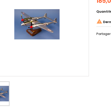
185,
Quantit

Derni
Partager