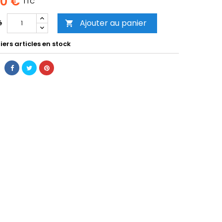
00 €
TTC
Ajouter au panier
é

ers articles en stock