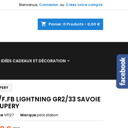
Bienvenue,
Connexion
ou
Créez votre compte
×
×
×
shopping_cart
Panier:
0
Produits - 0,00 €
n
IDÉES CADEAUX ET DÉCORATION
s
UPERY
/F.FB LIGHTNING GR2/33 SAVOIE
XUPERY
ce
VF127
Marque
pilot station