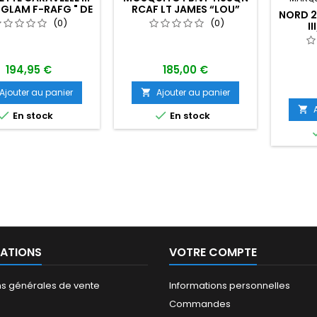
 GLAM F-RAFG " DE
RCAF LT JAMES “LOU”
NORD 2
GAULLE"
LUMA , F/O COLIN
(0)
(0)
I
FINLAYSON
194,95 €
185,00 €
Ajouter au panier
Ajouter au panier




En stock
En stock
ATIONS
VOTRE COMPTE
ns générales de vente
Informations personnelles
Commandes