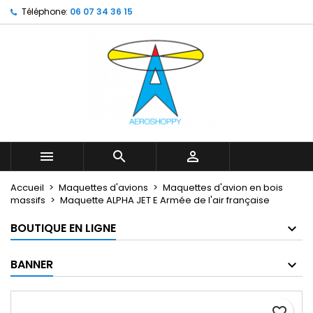
Téléphone:
06 07 34 36 15
My wishlists
Créer une liste d'envies
Connexion
Create new list
add_circle_outline
Vous devez être connecté pour ajouter des produits à votr
Nom de la liste d'envies
d'envies.
Annuler
Annuler
Créer une lis



Accueil
Maquettes d'avions
Maquettes d'avion en bois
massifs
Maquette ALPHA JET E Armée de l'air française
BOUTIQUE EN LIGNE
BANNER
favorite_border