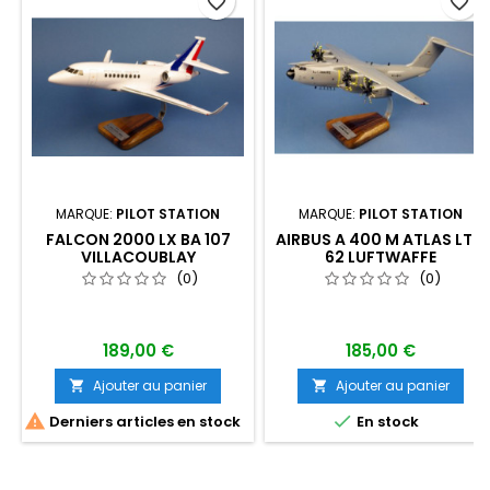
favorite_border
favorite_border
MARQUE:
PILOT STATION
MARQUE:
PILOT STATION
FALCON 2000 LX BA 107
AIRBUS A 400 M ATLAS LTG
VILLACOUBLAY
62 LUFTWAFFE
(0)
(0)
189,00 €
185,00 €
Ajouter au panier
Ajouter au panier




Derniers articles en stock
En stock