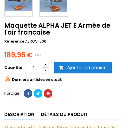
Maquette ALPHA JET E Armée de
l'air française
Référence
AEROVF006
189,95 €
TTC
Ajouter au panier
Quantité


Derniers articles en stock
Partager
DESCRIPTION
DÉTAILS DU PRODUIT
Maquette artisanale de décoration en bois Tanguilé,