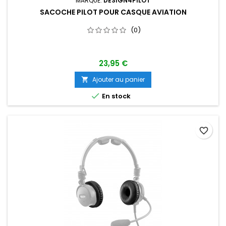
MARQUE:
DESIGN4PILOT
SACOCHE PILOT POUR CASQUE AVIATION
(0)
23,95 €
Ajouter au panier


En stock
favorite_border