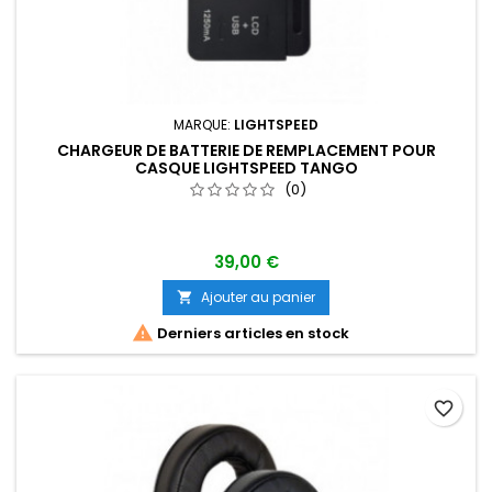
MARQUE:
LIGHTSPEED
CHARGEUR DE BATTERIE DE REMPLACEMENT POUR
CASQUE LIGHTSPEED TANGO
(0)
39,00 €
Ajouter au panier


Derniers articles en stock
favorite_border