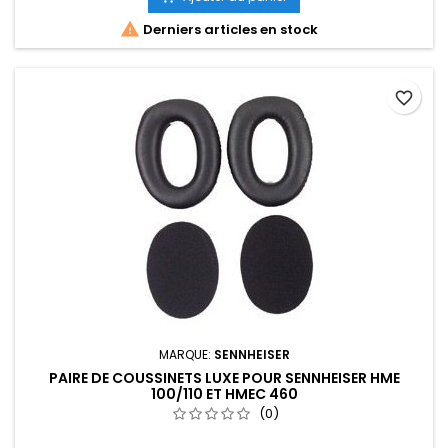

Derniers articles en stock
favorite_border
MARQUE:
SENNHEISER
PAIRE DE COUSSINETS LUXE POUR SENNHEISER HME
100/110 ET HMEC 460
(0)