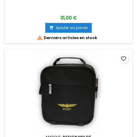
31,00 €
Ajouter au panier


Derniers articles en stock
favorite_border