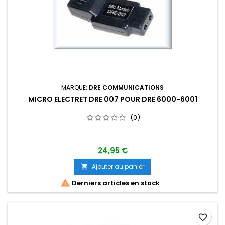
MARQUE:
DRE COMMUNICATIONS
MICRO ELECTRET DRE 007 POUR DRE 6000-6001
(0)
24,95 €
Ajouter au panier


Derniers articles en stock
favorite_border