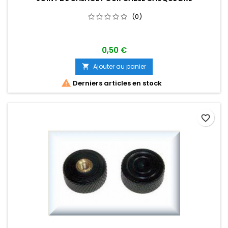
(0)
0,50 €
Ajouter au panier


Derniers articles en stock
favorite_border