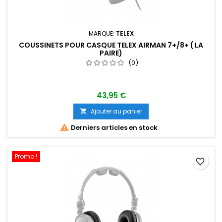
MARQUE:
TELEX
COUSSINETS POUR CASQUE TELEX AIRMAN 7+/8+ ( LA
PAIRE)
(0)
43,95 €
Ajouter au panier


Derniers articles en stock
Promo !
favorite_border