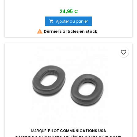
24,95 €
Ajouter au panier


Derniers articles en stock
favorite_border
MARQUE:
PILOT COMMUNICATIONS USA