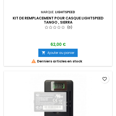
MARQUE:
LIGHTSPEED
KIT DE REMPLACEMENT POUR CASQUE LIGHTSPEED
TANGO , SIERRA
(0)
62,00 €
Ajouter au panier


Derniers articles en stock
favorite_border