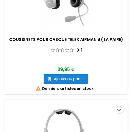
COUSSINETS POUR CASQUE TELEX AIRMAN 8 ( LA PAIRE)
(0)
39,95 €
Ajouter au panier


Derniers articles en stock
favorite_border