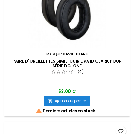
MARQUE:
DAVID CLARK
PAIRE D'OREILLETTES SIMILI CUIR DAVID CLARK POUR
SÉRIE DC-ONE
(0)
53,00 €
Ajouter au panier


Derniers articles en stock
favorite_border