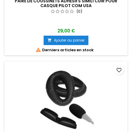
PAIRE DE COUSSINETS ADHÉSIFS SIMILI CUIR POUR
CASQUE PILOT COM USA
(0)
29,00 €
Ajouter au panier


Derniers articles en stock
favorite_border