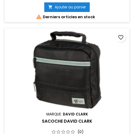
Ajouter au panier


Derniers articles en stock
favorite_border
MARQUE:
DAVID CLARK
SACOCHE DAVID CLARK
(0)