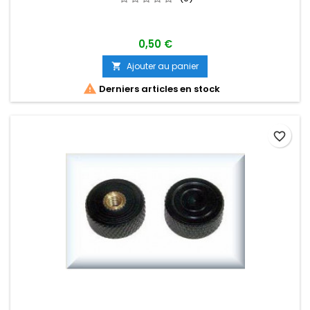
0,50 €
Ajouter au panier


Derniers articles en stock
favorite_border