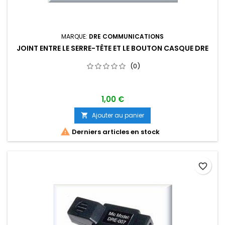
MARQUE:
DRE COMMUNICATIONS
JOINT ENTRE LE SERRE-TÊTE ET LE BOUTON CASQUE DRE
(0)
1,00 €
Ajouter au panier


Derniers articles en stock
favorite_border