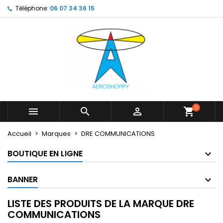
Téléphone:
06 07 34 36 15
×
×
×
×
My wishlists
((modalTitle))
Créer une liste d'envies
Connexion
Create new list
add_circle_outline
((confirmMessage))
Vous devez être connecté pour ajouter des produits
Nom de la liste d'envies
à votre liste d'envies.
((cancelText))
((modalDeleteText))
Annuler
Connexion
Annuler
Créer une liste d'envies
0



shopping_cart
Accueil
Marques
DRE COMMUNICATIONS
BOUTIQUE EN LIGNE
BANNER
LISTE DES PRODUITS DE LA MARQUE DRE
COMMUNICATIONS