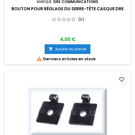
MARQUE:
DRE COMMUNICATIONS
BOUTON POUR RÉGLAGE DU SERRE-TÊTE CASQUE DRE
(0)
4,00 €
Ajouter au panier


Derniers articles en stock
favorite_border