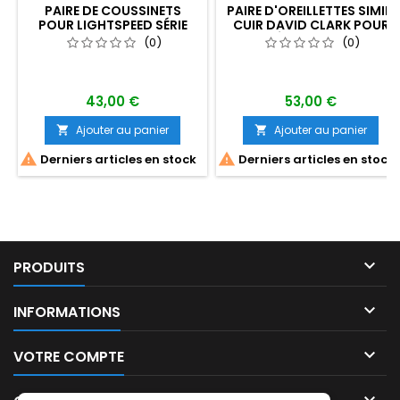
PAIRE DE COUSSINETS
PAIRE D'OREILLETTES SIMILI
POUR LIGHTSPEED SÉRIE
CUIR DAVID CLARK POUR
ZULU,
SÉRIE DC-ONE
(0)
(0)
SIERRA,TANGO,DELTA ZULU
43,00 €
53,00 €
Ajouter au panier
Ajouter au panier




Derniers articles en stock
Derniers articles en stock

PRODUITS

INFORMATIONS

VOTRE COMPTE