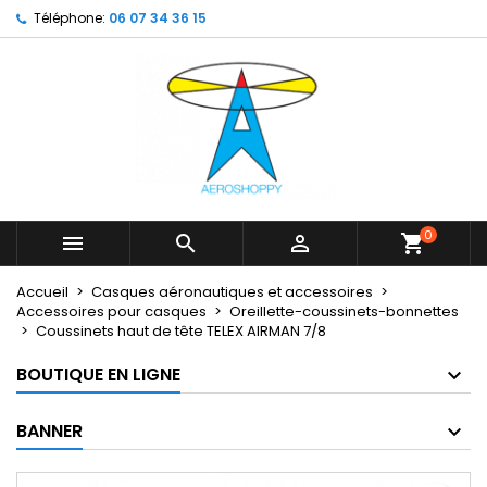
Téléphone:
06 07 34 36 15
×
×
×
My wishlists
Créer une liste d'envies
Connexion
Create new list
add_circle_outline
Vous devez être connecté pour ajouter des produits
Nom de la liste d'envies
à votre liste d'envies.
Annuler
Connexion
Annuler
Créer une liste d'envies
0



shopping_cart
Accueil
Casques aéronautiques et accessoires
Accessoires pour casques
Oreillette-coussinets-bonnettes
Coussinets haut de tête TELEX AIRMAN 7/8
BOUTIQUE EN LIGNE
BANNER