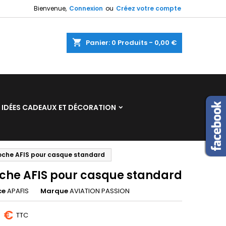
Bienvenue,
Connexion
ou
Créez votre compte
×
×
×
shopping_cart
Panier:
0
Produits - 0,00 €
n
IDÉES CADEAUX ET DÉCORATION
s
che AFIS pour casque standard
che AFIS pour casque standard
ce
APAFIS
Marque
AVIATION PASSION
5 €
TTC