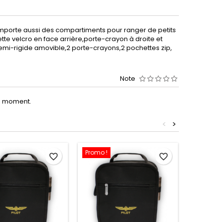
porte aussi des compartiments pour ranger de petits
te velcro en face arrière,porte-crayon à droite et
emi-rigide amovible,2 porte-crayons,2 pochettes zip,
Note
le moment.
<
>
Promo !
favorite_border
favorite_border