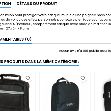
PTION
DÉTAILS DU PRODUIT
en nylon pour protéger votre casque, munie d'une poignée mais com
es de vol ou des effets personnels pochette zip en face avant,pochet
gauche A l'intérieur , compartiment casque avec bnde de maintien s
s : 27 x 24 x 8 cms
MENTAIRES (0)
Aucun avis n'a été publié pour 
ES PRODUITS DANS LA MÊME CATÉGORIE :
favorite_border
favorite_border