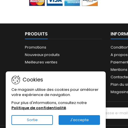
PRODUITS
INFORM
Promotions
Conditio
Nouveaux produits
A propos
Meilleures ventes
Paiement
Mentions
Contact
Cookies
Plan du s
Ce magasin utilise des cookies pour améliorer
Magasin
votre expérience de navigation.
Pour plus d'informations, consultez notre
Politique de confidentialité
.
LETTRE D'INFORMATIONS
Sortie
J'accepte