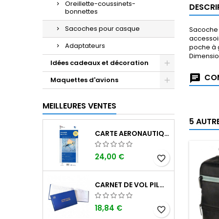
Oreillette-coussinets-
DESCRI
bonnettes
Sacoches pour casque
Sacoche 
accessoir
Adaptateurs
poche à 
Dimension
Idées cadeaux et décoration
COM
Maquettes d'avions
MEILLEURES VENTES
5 AUTR
CARTE AERONAUTIQUE OACI SIA FRANCE NORD EST 2026 AU 1/500 000
24,00 €
favorite_border
CARNET DE VOL PILOTE EASA "AVIONS/HÉLICOPTÈRES" DGAC
18,84 €
favorite_border