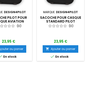
UE:
DESIGN4PILOT
MARQUE:
DESIGN4PILOT
MARQUE:
CHE PILOT POUR
SACOCHE POUR CASQUE
SACOC
QUE AVIATION
STANDARD PILOT
PO
S
(0)
(0)
23,95 €
23,95 €
Ajouter au panier
Ajouter au panier
A




En stock
En stock