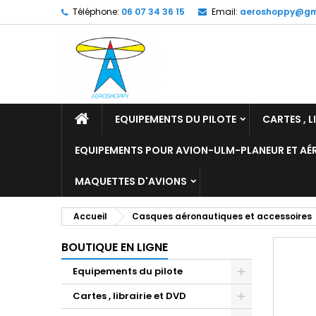
Téléphone:
06 07 34 36 15
Email:
aeroshoppy@gm
M
C
C
add_circle_outline
Vo
No
d'e
EQUIPEMENTS DU PILOTE
CARTES , L
EQUIPEMENTS POUR AVION-ULM-PLANEUR ET A
MAQUETTES D'AVIONS
Accueil
Casques aéronautiques et accessoires
BOUTIQUE EN LIGNE
Equipements du pilote
Cartes , librairie et DVD