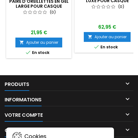
LUXE POUR CASQUE
PAIRE D'OREILLETTES EN GEL
LIGHTSPEED ZULU
LARGE POUR CASQUE
(0)
STANDARD
(0)
62,95 €
21,95 €
Ajouter au panier

Ajouter au panier


En stock

En stock

PRODUITS

INFORMATIONS

VOTRE COMPTE

CONTACT
Cookies