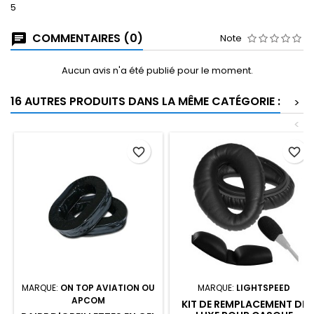
5
COMMENTAIRES (0)
Note
Aucun avis n'a été publié pour le moment.
16 AUTRES PRODUITS DANS LA MÊME CATÉGORIE :
>
<
favorite_border
favorite_border
MARQUE:
ON TOP AVIATION OU
MARQUE:
LIGHTSPEED
APCOM
KIT DE REMPLACEMENT DE