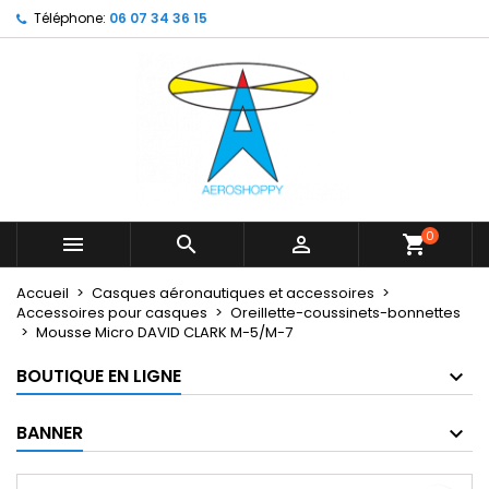
Téléphone:
06 07 34 36 15
×
×
×
My wishlists
Créer une liste d'envies
Connexion
Create new list
add_circle_outline
Vous devez être connecté pour ajouter des produits
Nom de la liste d'envies
à votre liste d'envies.
Annuler
Connexion
Annuler
Créer une liste d'envies
0



shopping_cart
Accueil
Casques aéronautiques et accessoires
Accessoires pour casques
Oreillette-coussinets-bonnettes
Mousse Micro DAVID CLARK M-5/M-7
BOUTIQUE EN LIGNE
BANNER