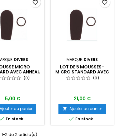
favorite_border
favorite_border
ARQUE:
DIVERS
MARQUE:
DIVERS
OUSSE MICRO
LOT DE 5 MOUSSES-
ARD AVEC ANNEAU
MICRO STANDARD AVEC
ANNEAU
(0)
(0)
5,00 €
21,00 €
Ajouter au panier
Ajouter au panier



En stock
En stock
 1-2 de 2 article(s)