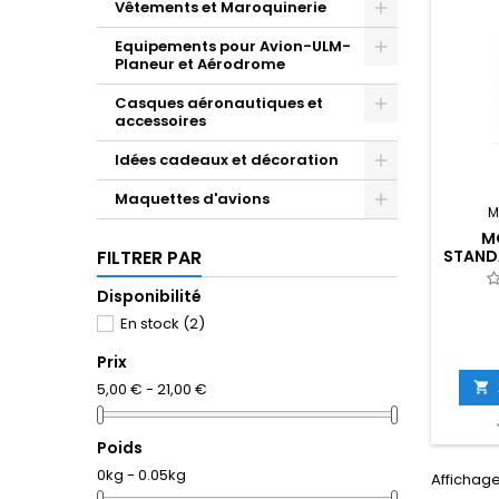
Vêtements et Maroquinerie
Equipements pour Avion-ULM-
Planeur et Aérodrome
Casques aéronautiques et
accessoires
Idées cadeaux et décoration
Maquettes d'avions
M
M
STAND
FILTRER PAR
Disponibilité
En stock
(2)
Prix

5,00 € - 21,00 €
Poids
0kg - 0.05kg
Affichage