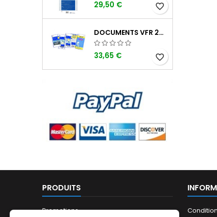
29,50 €
favorite_border
DOCUMENTS VFR 2026 SIA EDITION 1
33,65 €
favorite_border
PRODUITS
INFORM
Promotions
Conditio