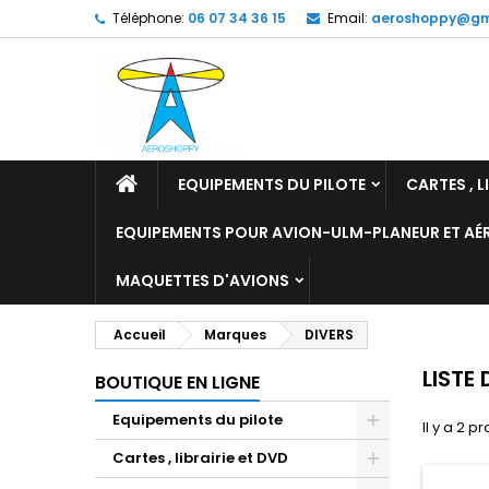
Téléphone:
06 07 34 36 15
Email:
aeroshoppy@gm
M
(
C
C
add_circle_outline
((
Vo
No
d'e
EQUIPEMENTS DU PILOTE
CARTES , L
EQUIPEMENTS POUR AVION-ULM-PLANEUR ET A
MAQUETTES D'AVIONS
Accueil
Marques
DIVERS
LISTE
BOUTIQUE EN LIGNE
Equipements du pilote
Il y a 2 pr
Cartes , librairie et DVD