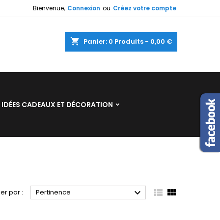
Bienvenue,
Connexion
ou
Créez votre compte
×
×
×
×
shopping_cart
Panier:
0
Produits - 0,00 €
)
n
IDÉES CADEAUX ET DÉCORATION
s



ier par :
Pertinence