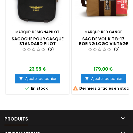
MARQUE:
DESIGN4PILOT
MARQUE:
RED CANOE
SACOCHE POUR CASQUE
SAC DE VOL KIT B-17
STANDARD PILOT
BOEING LOGO VINTAGE
RED CANOE
(0)
(0)
23,95 €
179,00 €
Ajouter au panier
Ajouter au panier




En stock
Derniers articles en stock

PRODUITS