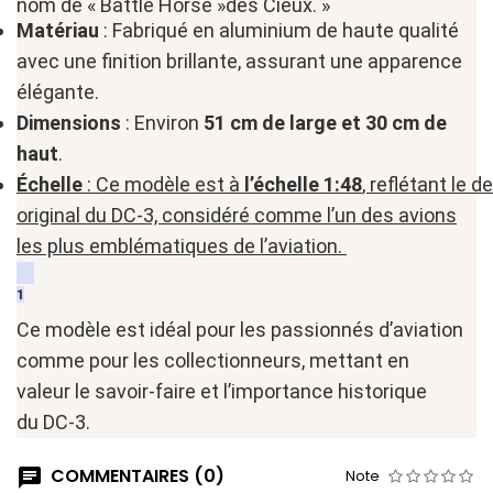
nom
de
«
Battle Horse
»
des
Cieux.
»
Matériau
:
Fabriqué
en
aluminium
de haute
qualité
avec
une
finition
brillante
,
assurant
une
apparence
élégante
.
Dimensions
:
Environ
51
cm
de large
et
30
cm
de
haut
.
Échelle
:
Ce
modèle
est
à
l’échelle
1:48
,
reflétant
le
de
original
du
DC-3,
considéré
comme l’un
des
avions
les plus
emblématiques
de l’aviation
.
1
Ce
modèle
est
idéal
pour
les passionnés
d’aviation
comme
pour les collectionneurs
,
mettant en
valeur
le
savoir-faire
et
l’importance
historique
du
DC-3.
COMMENTAIRES (0)
Note