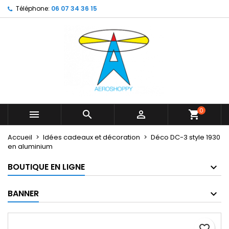
Téléphone:
06 07 34 36 15
×
×
×
My wishlists
Créer une liste d'envies
Connexion
Create new list
add_circle_outline
Vous devez être connecté pour ajouter des produits à
Nom de la liste d'envies
votre liste d'envies.
Annuler
Connexion
Annuler
Créer une liste d'envies
0



shopping_cart
Accueil
Idées cadeaux et décoration
Déco DC-3 style 1930
en aluminium
BOUTIQUE EN LIGNE
BANNER
favorite_border