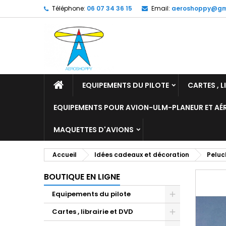
Téléphone:
06 07 34 36 15
Email:
aeroshoppy@gm
M
C
C
add_circle_outline
Vo
No
d'e
EQUIPEMENTS DU PILOTE
CARTES , L
EQUIPEMENTS POUR AVION-ULM-PLANEUR ET A
MAQUETTES D'AVIONS
Accueil
Idées cadeaux et décoration
Peluc
BOUTIQUE EN LIGNE
Equipements du pilote
Cartes , librairie et DVD