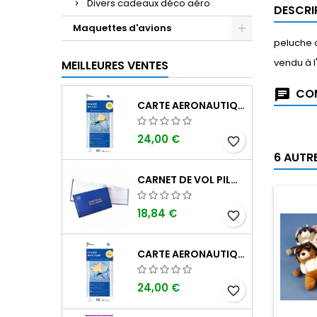
Divers cadeaux déco aéro
DESCRI
Maquettes d'avions
peluche 
vendu à l
MEILLEURES VENTES
COM
CARTE AERONAUTIQUE OACI SIA FRANCE NORD EST 2026 AU 1/500 000
24,00 €
favorite_border
6 AUTR
CARNET DE VOL PILOTE EASA "AVIONS/HÉLICOPTÈRES" DGAC
18,84 €
favorite_border
CARTE AERONAUTIQUE OACI SIA FRANCE NORD OUEST 2026 AU 1/500 000
24,00 €
favorite_border