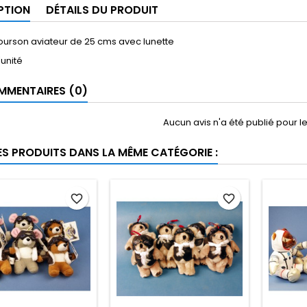
PTION
DÉTAILS DU PRODUIT
ourson aviateur de 25 cms avec lunette
'unité
MENTAIRES (0)
Aucun avis n'a été publié pour 
ES PRODUITS DANS LA MÊME CATÉGORIE :
favorite_border
favorite_border