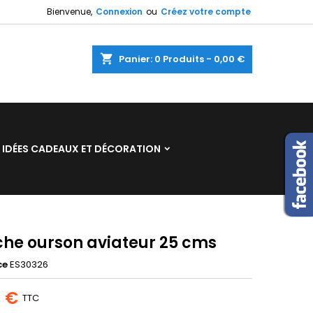
Bienvenue,
Connexion
ou
Créez votre compte
×
×
×
shopping_cart
Panier:
0
Produits - 0,00 €
n
IDÉES CADEAUX ET DÉCORATION
s
che ourson aviateur 25 cms
ce
ES30326
5 €
TTC