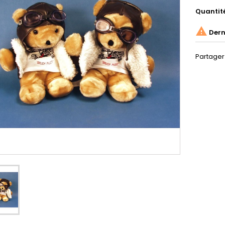
Quantit

Derni
Partager