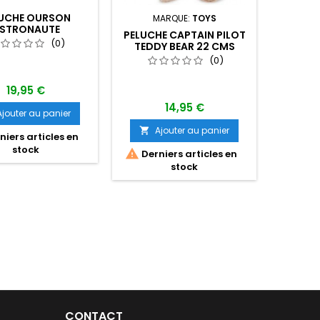
UCHE OURSON
PELUCH
MARQUE:
TOYS
STRONAUTE
TEDD
PELUCHE CAPTAIN PILOT
(0)
TEDDY BEAR 22 CMS
(0)
19,95 €
14,95 €
Ajouter au panier
A

Ajouter au panier


iers articles en
Dern
stock

Derniers articles en
stock
CONTACT