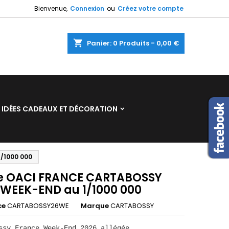
Bienvenue,
Connexion
ou
Créez votre compte
×
×
×
shopping_cart
Panier:
0
Produits - 0,00 €
n
IDÉES CADEAUX ET DÉCORATION
s
/1000 000
e OACI FRANCE CARTABOSSY
 WEEK-END au 1/1000 000
ce
CARTABOSSY26WE
Marque
CARTABOSSY
ssy France Week-End 2026 allégée