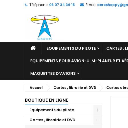
Téléphone:
06 07 34 36 15
Email:
aeroshoppy@gm
M
C
C
add_circle_outline
Vo
No
d'e
EQUIPEMENTS DU PILOTE
CARTES , L
EQUIPEMENTS POUR AVION-ULM-PLANEUR ET A
MAQUETTES D'AVIONS
Accueil
Cartes , librairie et DVD
Cartes aér
BOUTIQUE EN LIGNE
Equipements du pilote
Cartes , librairie et DVD