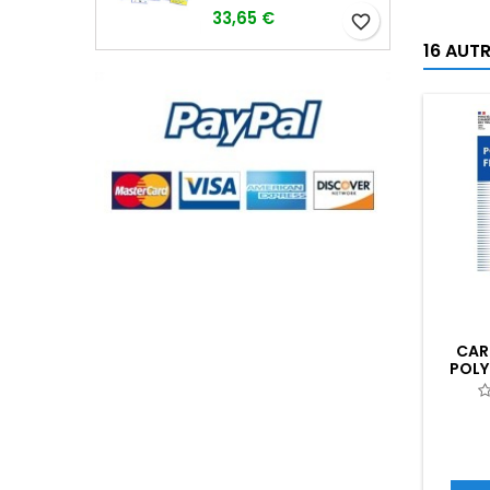
33,65 €
favorite_border
16 AUT
CAR
POLY