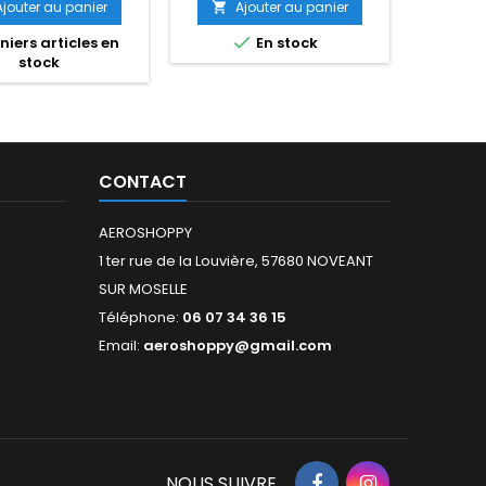
Ajouter au panier
Ajouter au panier
A




iers articles en
En stock
Dispon
stock
CONTACT
AEROSHOPPY
1 ter rue de la Louvière, 57680 NOVEANT
SUR MOSELLE
Téléphone:
06 07 34 36 15
Email:
aeroshoppy@gmail.com
NOUS SUIVRE