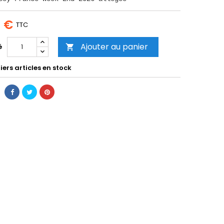
0 €
TTC
Ajouter au panier
é

ers articles en stock