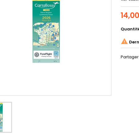
14,0
Quantit

Derni
Partager