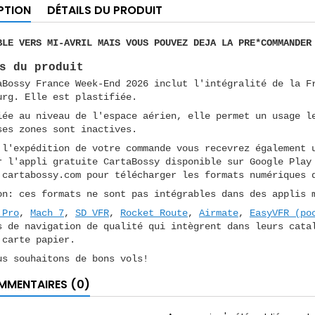
PTION
DÉTAILS DU PRODUIT
BLE VERS MI-AVRIL MAIS VOUS POUVEZ DEJA LA PRE*COMMANDER
s du produit
aBossy France Week-End 2026 inclut l'intégralité de la F
urg. Elle est plastifiée.
iée au niveau de l'espace aérien, elle permet un usage l
ses zones sont inactives.
 l'expédition de votre commande vous recevrez également 
r l'appli gratuite CartaBossy disponible sur Google Play
 cartabossy.com pour télécharger les formats numériques 
on: ces formats ne sont pas intégrables dans des applis 
 Pro
,
Mach 7
,
SD VFR
,
Rocket Route
,
Airmate
,
EasyVFR (po
s de navigation de qualité qui intègrent dans leurs cata
 carte papier.
us souhaitons de bons vols!
MENTAIRES (0)