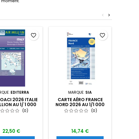
le moment.
<
>
favorite_border
favorite_border
RQUE:
EDITERRA
MARQUE:
SIA
MARQ
OACI 2026 ITALIE
CARTE AÉRO FRANCE
CART
LLION AU 1/ 1 000
NORD 2026 AU 1/1 000
CAR
000
000 ÉDITION 1
FRANCE
(0)
(0)
22,50 €
14,74 €