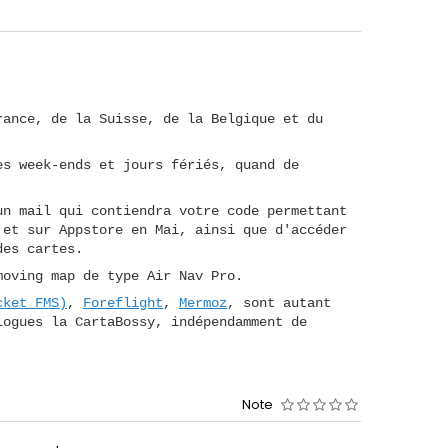
rance, de la Suisse, de la Belgique et du
es week-ends et jours fériés, quand de
un mail qui contiendra votre code permettant
 et sur Appstore en Mai, ainsi que d'accéder
des cartes.
moving map de type Air Nav Pro.
cket FMS)
,
Foreflight
,
Mermoz
, sont autant
logues la CartaBossy, indépendamment de
Note