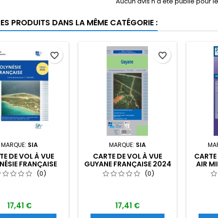
Aucun avis n'a été publié pour 
RES PRODUITS DANS LA MÊME CATÉGORIE :
favorite_border
favorite_border
MARQUE:
SIA
MARQUE:
SIA
MA
TE DE VOL À VUE
CARTE DE VOL À VUE
CARTE 
NÉSIE FRANÇAISE
GUYANE FRANÇAISE 2024
AIR MI
2025
AU 1/740 000
(0)
(0)
17,41 €
17,41 €