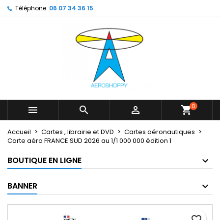
Téléphone:
06 07 34 36 15
×
×
×
My wishlists
Créer une liste d'envies
Connexion
Create new list
add_circle_outline
Vous devez être connecté pour ajouter des produits
Nom de la liste d'envies
à votre liste d'envies.
Annuler
Connexion
Annuler
Créer une liste d'envies
0



shopping_cart
Accueil
Cartes , librairie et DVD
Cartes aéronautiques
Carte aéro FRANCE SUD 2026 au 1/1 000 000 édition 1
BOUTIQUE EN LIGNE
BANNER
favorite_border