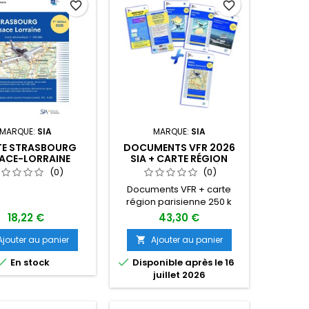
favorite_border
favorite_border
MARQUE:
SIA
MARQUE:
SIA
TE STRASBOURG
DOCUMENTS VFR 2026
ACE-LORRAINE
SIA + CARTE RÉGION
IÉE 2026 AU 1/250
PARISIENNE 250 K 1ÈRE
(0)
(0)
00 ÉDITION 1
ÉDITION
Documents VFR + carte
région parisienne 250 k
18,22 €
43,30 €
Ajouter au panier
Ajouter au panier



En stock
Disponible après le 16
juillet 2026