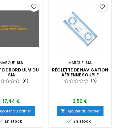
favorite_border
favorite_border
MARQUE:
SIA
MARQUE:
SIA
 DE BORD ULM DU
RÉGLETTE DE NAVIGATION
SIA
AÉRIENNE SOUPLE
(0)
(0)
17,44 €
3,50 €
Ajouter au panier
Ajouter au panier



En stock
En stock