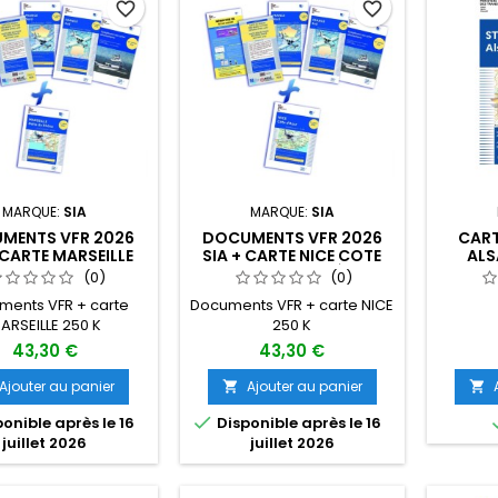
favorite_border
favorite_border
MARQUE:
SIA
MARQUE:
SIA
MENTS VFR 2026
DOCUMENTS VFR 2026
CAR
 CARTE MARSEILLE
SIA + CARTE NICE COTE
ALS
 DU RHONE 250 K
D'AZUR 250 K 1ÈRE
PLASTIF
(0)
(0)
1ÈRE ÉDITION
ÉDITION
0
ments VFR + carte
Documents VFR + carte NICE
ARSEILLE 250 K
250 K
43,30 €
43,30 €
Ajouter au panier
Ajouter au panier



onible après le 16
Disponible après le 16
juillet 2026
juillet 2026