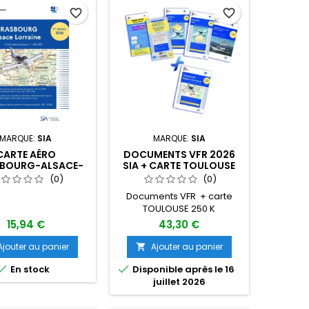
favorite_border
favorite_border
MARQUE:
SIA
MARQUE:
SIA
CARTE AÉRO
DOCUMENTS VFR 2026
BOURG-ALSACE-
SIA + CARTE TOULOUSE
NE 2026 AU 1/250
OCCITANIE 250 K 1ÈRE
(0)
(0)
00 ÉDITION 1
ÉDITION
Documents VFR + carte
TOULOUSE 250 K
15,94 €
43,30 €
Ajouter au panier
Ajouter au panier



En stock
Disponible après le 16
juillet 2026