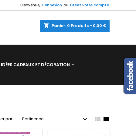
Bienvenue,
Connexion
ou
Créez votre compte
×
×
×
×
shopping_cart
Panier:
0
Produits - 0,00 €
)
n
IDÉES CADEAUX ET DÉCORATION
s



ier par :
Pertinence