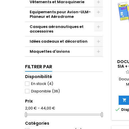
Vêtements et Maroquinerie
Equipements pour Avion-ULM-
Planeur et Aérodrome
Casques aéronautiques et
accessoires
Idées cadeaux et décoration
Maquettes d'avions
DOCU
SIA +
FILTRER PAR
DELTA
Disponibilité
Docu
En stock
(4)
M
Disponible
(36)

Prix
2,00 € - 44,00 €

Disp
Catégories