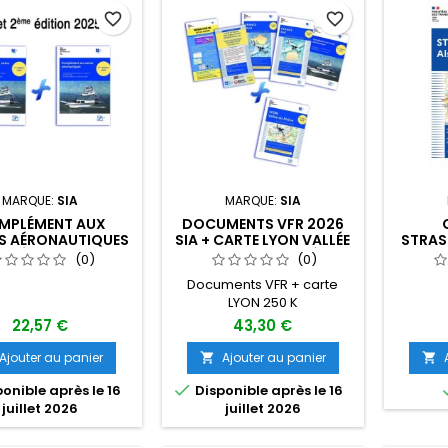
favorite_border
favorite_border
MARQUE:
SIA
MARQUE:
SIA
MPLÉMENT AUX
DOCUMENTS VFR 2026
S AÉRONAUTIQUES
SIA + CARTE LYON VALLÉE
STRAS
26 ÉDITION 1+2
DU RHONE 250 K 1ÈRE
LORRAI
(0)
(0)
ÉDITION
0
Documents VFR + carte
LYON 250 K
22,57 €
43,30 €
Ajouter au panier
Ajouter au panier



onible après le 16
Disponible après le 16
juillet 2026
juillet 2026