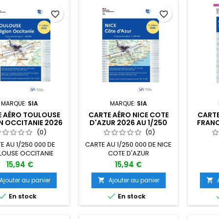
favorite_border
favorite_border
MARQUE:
SIA
MARQUE:
SIA
E AÉRO TOULOUSE
CARTE AÉRO NICE COTE
CARTE
N OCCITANIE 2026
D'AZUR 2026 AU 1/250
FRANC
250 000 ÉDITION 1
000 ÉDITION 1
0
(0)
(0)
E AU 1/250 000 DE
CARTE AU 1/250 000 DE NICE
LOUSE OCCITANIE
COTE D'AZUR
15,94 €
15,94 €
Ajouter au panier
Ajouter au panier




En stock
En stock