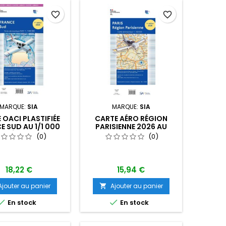
favorite_border
favorite_border
MARQUE:
SIA
MARQUE:
SIA
 OACI PLASTIFIÉE
CARTE AÉRO RÉGION
E SUD AU 1/1 000
PARISIENNE 2026 AU
00 ÉDITION 1
1/250 000 ÉDITION 1
(0)
(0)
18,22 €
15,94 €
Ajouter au panier
Ajouter au panier



En stock
En stock