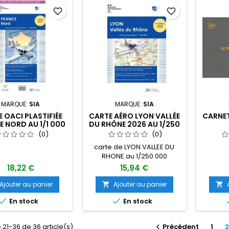
favorite_border
favorite_border
MARQUE:
SIA
MARQUE:
SIA
 OACI PLASTIFIÉE
CARTE AÉRO LYON VALLÉE
CARNET
E NORD AU 1/1 000
DU RHÔNE 2026 AU 1/250
00 ÉDITION 1
000 ÉDITION 1
(0)
(0)
carte de LYON VALLEE DU
RHONE au 1/250 000
18,22 €
15,94 €
Ajouter au panier
Ajouter au panier




En stock
En stock
 21-36 de 36 article(s)
Précédent
1
2
