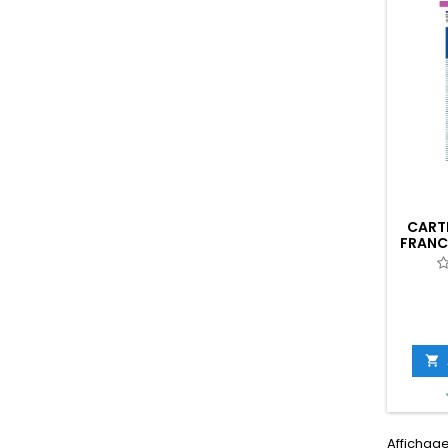
CARTE
FRANC
0

Affichage