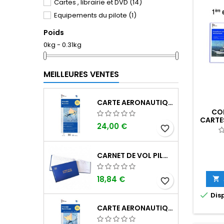
Cartes , librairie et DVD
(14)
Equipements du pilote
(1)
Poids
0kg - 0.31kg
MEILLEURES VENTES
CARTE AERONAUTIQUE OACI SIA FRANCE NORD EST 2026 AU 1/500 000
CO
CARTE
24,00 €
20
favorite_border
CARNET DE VOL PILOTE EASA "AVIONS/HÉLICOPTÈRES" DGAC
18,84 €

favorite_border

Disp
CARTE AERONAUTIQUE OACI SIA FRANCE NORD OUEST 2026 AU 1/500 000