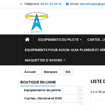
Téléphone:
06 07 34 36 15
Email:
aeroshoppy@gm
M
(
C
C
add_circle_outline
((
Vo
No
d'e
EQUIPEMENTS DU PILOTE
CARTES , L
EQUIPEMENTS POUR AVION-ULM-PLANEUR ET A
MAQUETTES D'AVIONS
Accueil
Marques
SIA
LISTE
BOUTIQUE EN LIGNE
Equipements du pilote
Il y a 36 
Cartes , librairie et DVD