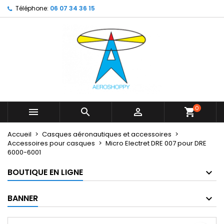
Téléphone:
06 07 34 36 15
×
×
×
My wishlists
Créer une liste d'envies
Connexion
Create new list
add_circle_outline
Vous devez être connecté pour ajouter des produits
Nom de la liste d'envies
à votre liste d'envies.
Annuler
Connexion
Annuler
Créer une liste d'envies
0



shopping_cart
Accueil
Casques aéronautiques et accessoires
Accessoires pour casques
Micro Electret DRE 007 pour DRE
6000-6001
BOUTIQUE EN LIGNE
BANNER