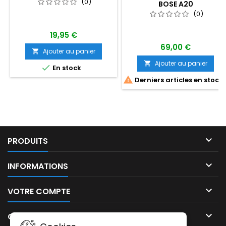
(0)
BOSE A20
(0)
19,95 €
69,00 €
Ajouter au panier

Ajouter au panier


En stock

Derniers articles en stock

PRODUITS

INFORMATIONS

VOTRE COMPTE

CONTACT