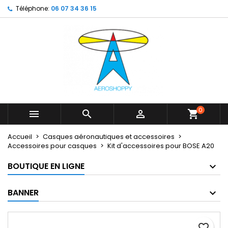
Téléphone:
06 07 34 36 15
×
×
×
My wishlists
Créer une liste d'envies
Connexion
Create new list
add_circle_outline
Vous devez être connecté pour ajouter des produits
Nom de la liste d'envies
à votre liste d'envies.
Annuler
Connexion
Annuler
Créer une liste d'envies
0



shopping_cart
Accueil
Casques aéronautiques et accessoires
Accessoires pour casques
Kit d'accessoires pour BOSE A20
BOUTIQUE EN LIGNE
BANNER
favorite_border