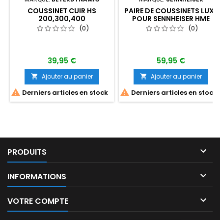
COUSSINET CUIR HS
PAIRE DE COUSSINETS LUXE
200,300,400
POUR SENNHEISER HME
100/110 ET HMEC 460
(0)
(0)
39,95 €
59,95 €
Ajouter au panier
Ajouter au panier




Derniers articles en stock
Derniers articles en stock

PRODUITS

INFORMATIONS

VOTRE COMPTE