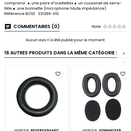
comprend : ●: une paire d'oreillettes ●: un coussinet de serre-
tête ●: une bonnette (microphone haute impédance)
Référence BOSE : 331366-010
COMMENTAIRES (0)
Note
Aucun avis n'a été publié pour le moment.
16 AUTRES PRODUITS DANS LA MÊME CATÉGORIE :
>
<
favorite_border
favorite_border
MARQUE:
BEYERDYNAMIC
MARQUE:
SENNHEISER