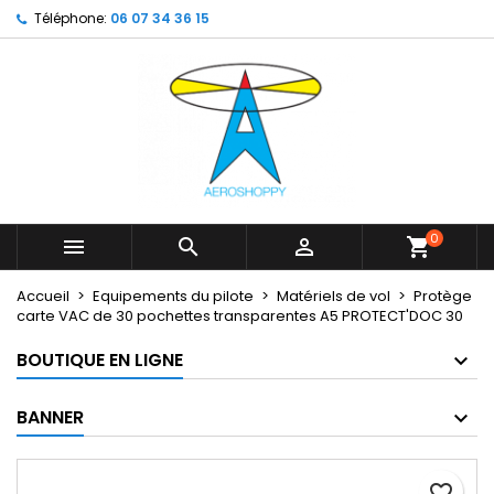
Téléphone:
06 07 34 36 15
×
×
×
My wishlists
Créer une liste d'envies
Connexion
Create new list
add_circle_outline
Vous devez être connecté pour ajouter des produits
Nom de la liste d'envies
à votre liste d'envies.
Annuler
Connexion
Annuler
Créer une liste d'envies
0



shopping_cart
Accueil
Equipements du pilote
Matériels de vol
Protège
carte VAC de 30 pochettes transparentes A5 PROTECT'DOC 30
BOUTIQUE EN LIGNE
BANNER
favorite_border