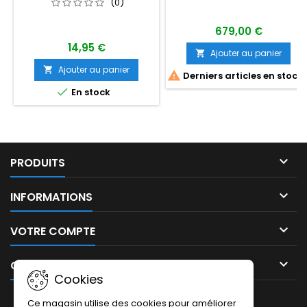
(0)
679,00 €
14,95 €
Ajouter au panier

Ajouter au panier


Derniers articles en stock

En stock

PRODUITS

INFORMATIONS

VOTRE COMPTE

CONTACT
Cookies
LETTRE D'INFORMATIONS
Ce magasin utilise des cookies pour améliorer