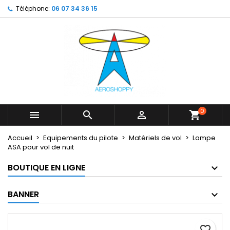
Téléphone:
06 07 34 36 15
×
×
×
My wishlists
Créer une liste d'envies
Connexion
Create new list
add_circle_outline
Vous devez être connecté pour ajouter des produits
Nom de la liste d'envies
à votre liste d'envies.
Annuler
Connexion
Annuler
Créer une liste d'envies
0



shopping_cart
Accueil
Equipements du pilote
Matériels de vol
Lampe
ASA pour vol de nuit
BOUTIQUE EN LIGNE
BANNER
favorite_border