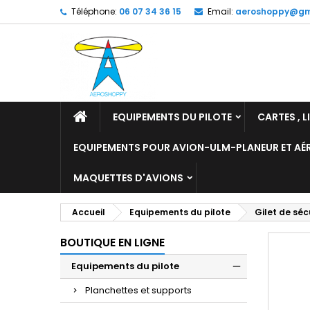
Téléphone:
06 07 34 36 15
Email:
aeroshoppy@gm
M
C
C
add_circle_outline
Vo
No
d'e
EQUIPEMENTS DU PILOTE
CARTES , L
EQUIPEMENTS POUR AVION-ULM-PLANEUR ET A
MAQUETTES D'AVIONS
Accueil
Equipements du pilote
Gilet de séc
BOUTIQUE EN LIGNE
Equipements du pilote
Planchettes et supports