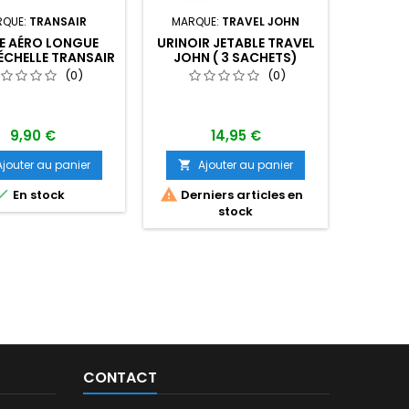
RQUE:
TRANSAIR
MARQUE:
TRAVEL JOHN
MARQ
E AÉRO LONGUE
URINOIR JETABLE TRAVEL
LUNE
ÉCHELLE TRANSAIR
JOHN ( 3 SACHETS)
AVIAT
(42 CMS)
GOLDE
(0)
(0)
NOIRE 
Lunette d
Gold
monture
9,90 €
14,95 €
Ajouter au panier
Ajouter au panier
A





En stock
Derniers articles en
Dern
stock
CONTACT