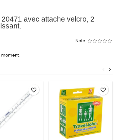
20471 avec attache velcro, 2
issant.
Note
le moment.
<
>
favorite_border
favorite_border