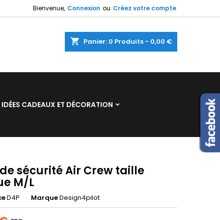
Bienvenue,
Connexion
ou
Créez votre compte
×
×
×
shopping_cart
Panier:
0
Produits - 0,00 €
n
IDÉES CADEAUX ET DÉCORATION
s
 de sécurité Air Crew taille
ue M/L
ce
D4P
Marque
Design4pilot