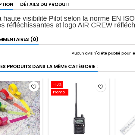
PTION
DÉTAILS DU PRODUIT
à haute visibilité Pilot selon
la norme EN ISO 
s réfléchissantes et logo AIR CREW réfléch
MENTAIRES (0)
Aucun avis n'a été publié pour 
RES PRODUITS DANS LA MÊME CATÉGORIE :
-10%
favorite_border
favorite_border
Promo !