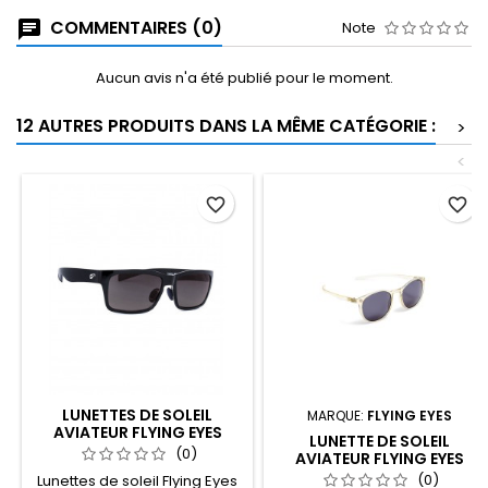
COMMENTAIRES (0)
Note
Aucun avis n'a été publié pour le moment.
12 AUTRES PRODUITS DANS LA MÊME CATÉGORIE :
>
<
favorite_border
favorite_border
LUNETTES DE SOLEIL
MARQUE:
FLYING EYES
AVIATEUR FLYING EYES
LUNETTE DE SOLEIL
KINGFISHER NOIRE
(0)
AVIATEUR FLYING EYES
BRILLANTE, VERRES GRIS
NINOX MONTURE
(0)
Lunettes de soleil Flying Eyes