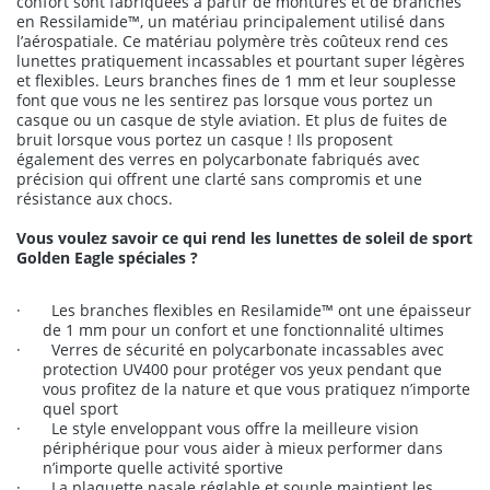
confort sont fabriquées à partir de montures et de branches
en Ressilamide
™, un matériau principalement utilisé dans
l’aérospatiale. Ce matériau polymère très coûteux rend ces
lunettes pratiquement incassables et pourtant super légères
et flexibles. Leurs branches fines de 1 mm et leur souplesse
font que vous ne les sentirez pas lorsque vous portez un
casque ou un casque de style aviation. Et plus de fuites de
bruit lorsque vous portez un casque ! Ils proposent
également des verres en polycarbonate fabriqués avec
précision qui offrent une clarté sans compromis et une
résistance aux chocs.
Vous voulez savoir ce qui rend les lunettes de soleil de sport
Golden Eagle spéciales ?
·
Les branches flexibles en Resilamide
™ ont une épaisseur
de 1 mm pour un confort et une fonctionnalité ultimes
·
Verres de sécurité en polycarbonate incassables avec
protection UV400 pour protéger vos yeux pendant que
vous profitez de la nature et que vous pratiquez n’importe
quel sport
·
Le style enveloppant vous offre la meilleure vision
périphérique pour vous aider à mieux performer dans
n’importe quelle activité sportive
·
La plaquette nasale réglable et souple maintient les