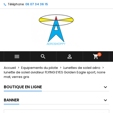
Téléphone:
06 07 34 36 15
×
×
×
My wishlists
Créer une liste d'envies
Connexion
Create new list
add_circle_outline
Vous devez être connecté pour ajouter des produits
Nom de la liste d'envies
à votre liste d'envies.
Annuler
Connexion
Annuler
Créer une liste d'envies
0



shopping_cart
Accueil
Equipements du pilote
Lunettes de soleil aéro
lunette de soleil aviateur FLYING EYES Golden Eagle sport, noire
mat, verres gris
BOUTIQUE EN LIGNE
BANNER