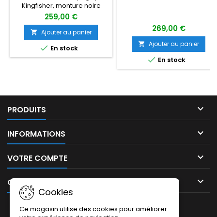
TRANSPARENTE ,VERRES
Kingfisher, monture noire
GRIS
brillante, verres gris unis.
259,00 €
269,00 €
Ajouter au panier

Ajouter au panier


En stock

En stock

PRODUITS

INFORMATIONS

VOTRE COMPTE

CONTACT
Cookies
LETTRE D'INFORMATIONS
Ce magasin utilise des cookies pour améliorer