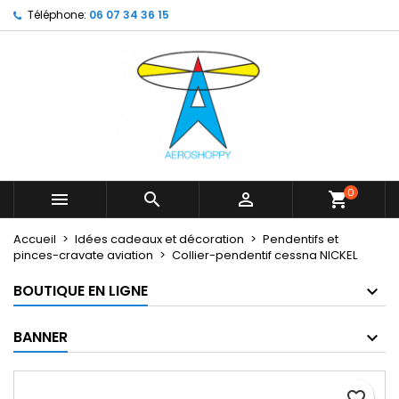
Téléphone:
06 07 34 36 15
×
×
×
My wishlists
Créer une liste d'envies
Connexion
Create new list
add_circle_outline
Vous devez être connecté pour ajouter des produits
Nom de la liste d'envies
à votre liste d'envies.
Annuler
Connexion
Annuler
Créer une liste d'envies
0



shopping_cart
Accueil
Idées cadeaux et décoration
Pendentifs et
pinces-cravate aviation
Collier-pendentif cessna NICKEL
BOUTIQUE EN LIGNE
BANNER
favorite_border