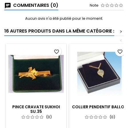
COMMENTAIRES (0)
Note
Aucun avis n'a été publié pour le moment.
16 AUTRES PRODUITS DANS LA MÊME CATÉGORIE :
>
<
favorite_border
favorite_border
PINCE CRAVATE SUKHOI
COLLIER PENDENTIF BALLON
SU.35
(0)
(0)