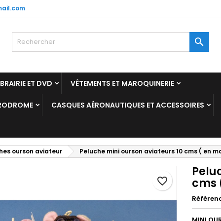
ail.com
y wishlists
réer une liste d'envies
onnexion

Create new list
us devez être connecté pour ajouter des produits à votre liste
m de la liste d'envies
nvies.
IBRAIRIE ET DVD
VÊTEMENTS ET MAROQUINERIE
Annuler
Connexio
ÉRODROME
CASQUES AÉRONAUTIQUES ET ACCESSOIRES
Annuler
Créer une liste d'envie
hes ourson aviateur
Peluche mini ourson aviateurs 10 cms ( en ma
Peluc
favorite_border
cms 
Référen
MINI OU