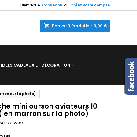
Bienvenue,
Connexion
ou
Créez votre compte
×
×
×
shopping_cart
Panier:
0
Produits - 0,00 €
n
IDÉES CADEAUX ET DÉCORATION
s
rron sur la photo)
he mini ourson aviateurs 10
( en marron sur la photo)
ce
ES31628O
RSON