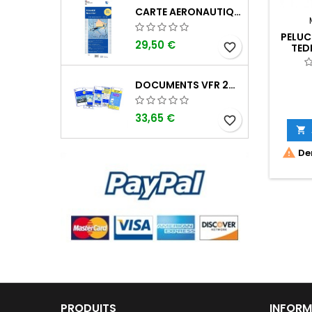
CARTE AERONAUTIQUE OACI SIA FRANCE NORD EST 2026 PLASTIFIÉE AU 1/500 000
PELUC
29,50 €
favorite_border
TED
DOCUMENTS VFR 2026 SIA EDITION 1
33,65 €
favorite_border


Der
PRODUITS
INFORM