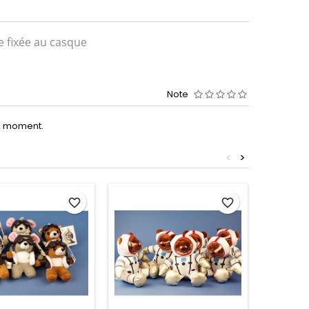
e fixée au casque
Note
le moment.
<
>
favorite_border
favorite_border