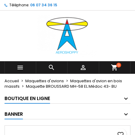
Téléphone:
06 07 34 36 15
×
×
×
My wishlists
Créer une liste d'envies
Connexion
Create new list
add_circle_outline
Vous devez être connecté pour ajouter des produits
Nom de la liste d'envies
à votre liste d'envies.
Annuler
Connexion
Annuler
Créer une liste d'envies
0



shopping_cart
Accueil
Maquettes d'avions
Maquettes d'avion en bois
massifs
Maquette BROUSSARD MH-58 EL Médoc 43- BU
BOUTIQUE EN LIGNE
BANNER
favorite_border