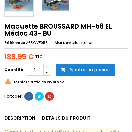
Maquette BROUSSARD MH-58 EL
Médoc 43- BU
Référence
AEROVF058
Marque
pilot station
189,95 €
TTC
Ajouter au panier
Quantité


Derniers articles en stock
Partager
DESCRIPTION
DÉTAILS DU PRODUIT
Maquette artisanale de décoration en bois Tanguilé,