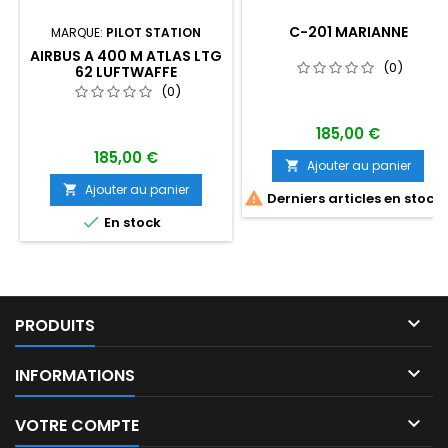
C-201 MARIANNE
MARQUE:
PILOT STATION
AIRBUS A 400 M ATLAS LTG
(0)
62 LUFTWAFFE
(0)
185,00 €
185,00 €
Ajouter au panier

Ajouter au panier


Derniers articles en stock

En stock

PRODUITS

INFORMATIONS

VOTRE COMPTE