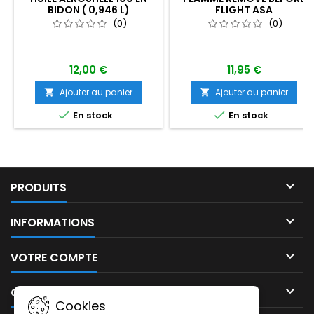
BIDON ( 0,946 L)
FLIGHT ASA
(0)
(0)
12,00 €
11,95 €
Ajouter au panier
Ajouter au panier




En stock
En stock

PRODUITS

INFORMATIONS

VOTRE COMPTE

CONTACT
Cookies