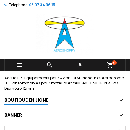
Téléphone:
06 07 34 36 15
×
×
×
My wishlists
Créer une liste d'envies
Connexion
Create new list
add_circle_outline
Vous devez être connecté pour ajouter des produits
Nom de la liste d'envies
à votre liste d'envies.
Annuler
Connexion
Annuler
Créer une liste d'envies
0



shopping_cart
Accueil
Equipements pour Avion-ULM-Planeur et Aérodrome
Consommables pour moteurs et cellules
SIPHON AERO
Diamètre 12mm
BOUTIQUE EN LIGNE
BANNER