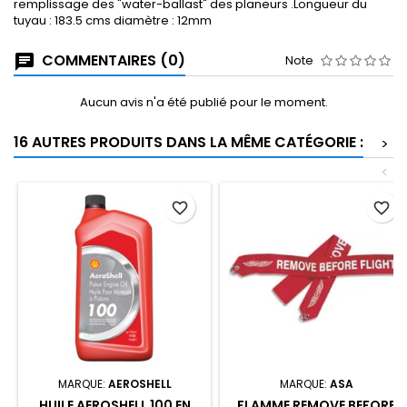
remplissage des "water-ballast" des planeurs .Longueur du
tuyau : 183.5 cms diamètre : 12mm
COMMENTAIRES (0)
Note
Aucun avis n'a été publié pour le moment.
16 AUTRES PRODUITS DANS LA MÊME CATÉGORIE :
>
<
favorite_border
favorite_border
MARQUE:
AEROSHELL
MARQUE:
ASA
HUILE AEROSHELL 100 EN
FLAMME REMOVE BEFORE