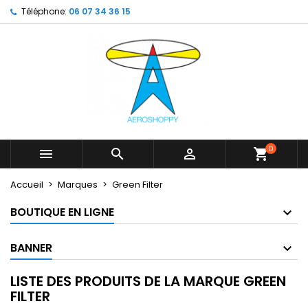
Téléphone:
06 07 34 36 15
×
×
×
×
My wishlists
((modalTitle))
Créer une liste d'envies
Connexion
Create new list
add_circle_outline
((confirmMessage))
Vous devez être connecté pour ajouter des produits
Nom de la liste d'envies
à votre liste d'envies.
((cancelText))
((modalDeleteText))
Annuler
Connexion
Annuler
Créer une liste d'envies
0



shopping_cart
Accueil
Marques
Green Filter
BOUTIQUE EN LIGNE
BANNER
LISTE DES PRODUITS DE LA MARQUE GREEN
FILTER