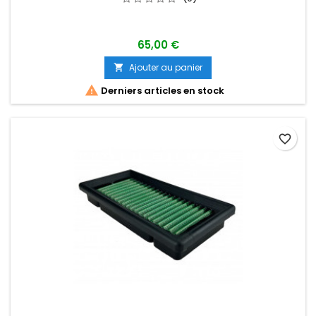
65,00 €
Ajouter au panier


Derniers articles en stock
favorite_border