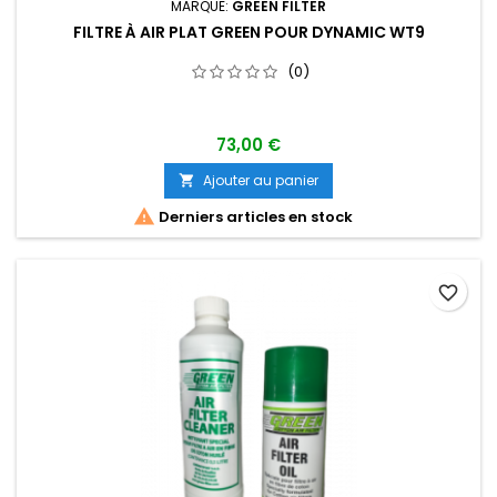
MARQUE:
GREEN FILTER
FILTRE À AIR PLAT GREEN POUR DYNAMIC WT9
(0)
73,00 €
Ajouter au panier


Derniers articles en stock
favorite_border