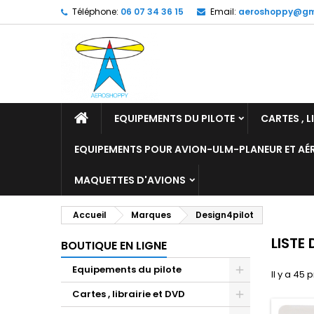
Téléphone:
06 07 34 36 15
Email:
aeroshoppy@gm
M
(
C
C
add_circle_outline
((
Vo
No
d'e
EQUIPEMENTS DU PILOTE
CARTES , L
EQUIPEMENTS POUR AVION-ULM-PLANEUR ET A
MAQUETTES D'AVIONS
Accueil
Marques
Design4pilot
LISTE
BOUTIQUE EN LIGNE
Equipements du pilote
Il y a 45 
Cartes , librairie et DVD