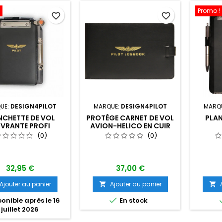
Promo !
favorite_border
favorite_border
UE:
DESIGN4PILOT
MARQUE:
DESIGN4PILOT
MARQ
NCHETTE DE VOL
PROTÈGE CARNET DE VOL
PLAN
VRANTE PROFI
AVION-HELICO EN CUIR
FORMAT A5
POUR CARNET DE VOL
(0)
(0)
BLEU DE LA DGAC
32,95 €
37,00 €
Ajouter au panier
Ajouter au panier



onible après le 16
En stock
juillet 2026