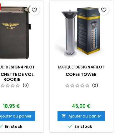
favorite_border
favorite_border
UE:
DESIGN4PILOT
MARQUE:
DESIGN4PILOT
CHETTE DE VOL
COFEE TOWER
ROOKIE
(0)
(0)
18,95 €
45,00 €
Ajouter au panier
Ajouter au panier



En stock
En stock