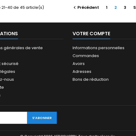
 21-40 de 45 article(s)
Précédent
1
2
3
S

ATIONS
VOTRE COMPTE
ns générales de vente
Informations personnelles
Commandes
 sécurisé
Avoirs
 légales
Adresses
ez-nous
Bons de réduction
ite
s