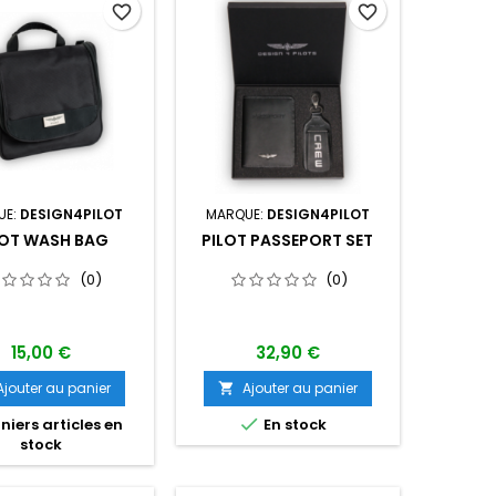
favorite_border
favorite_border
UE:
DESIGN4PILOT
MARQUE:
DESIGN4PILOT
LOT WASH BAG
PILOT PASSEPORT SET
(0)
(0)
15,00 €
32,90 €
Ajouter au panier
Ajouter au panier


niers articles en
En stock
stock