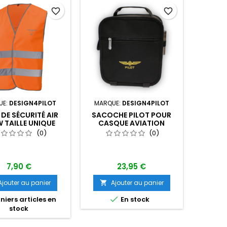
favorite_border
favorite_border
UE:
DESIGN4PILOT
MARQUE:
DESIGN4PILOT
 DE SÉCURITÉ AIR
SACOCHE PILOT POUR
 TAILLE UNIQUE
CASQUE AVIATION
XL/XXL
(0)
(0)
7,90 €
23,95 €
Ajouter au panier
Ajouter au panier


niers articles en
En stock
stock