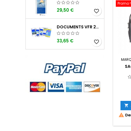
Promo !
29,50 €
favorite_border
DOCUMENTS VFR 2026 SIA EDITION 1
33,65 €
favorite_border
MARQ
SA


Der