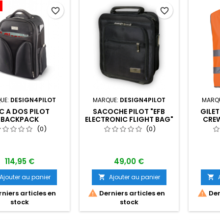
favorite_border
favorite_border
UE:
DESIGN4PILOT
MARQUE:
DESIGN4PILOT
MARQ
C A DOS PILOT
SACOCHE PILOT "EFB
GILET
BACKPACK
ELECTRONIC FLIGHT BAG"
CREW
(0)
(0)
114,95 €
49,00 €
Ajouter au panier
Ajouter au panier




niers articles en
Derniers articles en
Der
stock
stock