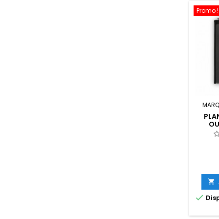
Promo !
MARQ
PLA
OU


Disp