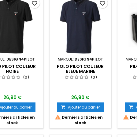
favorite_border
favorite_border
UE:
DESIGN4PILOT
MARQUE:
DESIGN4PILOT
MARQ
 PILOT COULEUR
POLO PILOT COULEUR
PI
NOIRE
BLEUE MARINE
(0)
(0)
26,90 €
26,90 €
Ajouter au panier
Ajouter au panier




niers articles en
Derniers articles en
Der
stock
stock