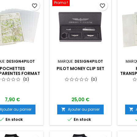
Promo !
favorite_border
favorite_border
UE:
DESIGN4PILOT
MARQUE:
DESIGN4PILOT
MARQ
POCHETTES
PILOT MONEY CLIP SET
PARENTES FORMAT
TRANSP
R PLANCHETTES DE
A
(0)
(0)
ROFI (LOT DE 10)
PLAN
PI
7,90 €
25,00 €
Ajouter au panier
Ajouter au panier




En stock
En stock