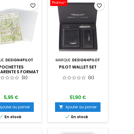
Promo !
favorite_border
favorite_border
UE:
DESIGN4PILOT
MARQUE:
DESIGN4PILOT
POCHETTES
PILOT WALLET SET
ARENTE S FORMAT
6 POUR MINI-
(0)
(0)
CHETTE DE VOL
CCOLO PROFI
5,95 €
51,90 €
Ajouter au panier
Ajouter au panier



En stock
En stock