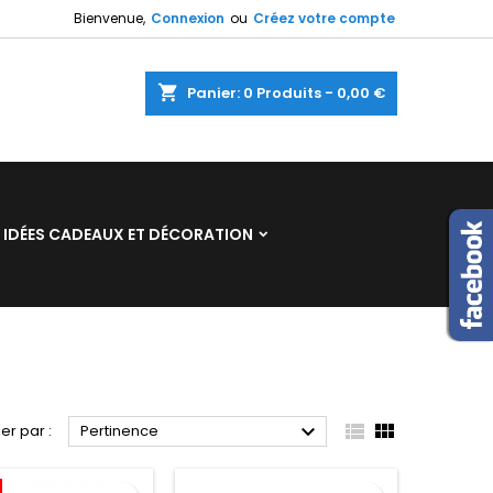
Bienvenue,
Connexion
ou
Créez votre compte
×
×
×
×
shopping_cart
Panier:
0
Produits - 0,00 €
)
n
IDÉES CADEAUX ET DÉCORATION
s



ier par :
Pertinence