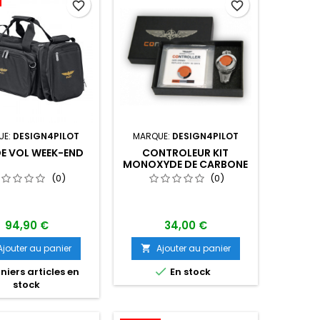
favorite_border
favorite_border
UE:
DESIGN4PILOT
MARQUE:
DESIGN4PILOT
E VOL WEEK-END
CONTROLEUR KIT
MONOXYDE DE CARBONE
(0)
(0)
94,90 €
34,00 €
Ajouter au panier
Ajouter au panier


niers articles en
En stock
stock