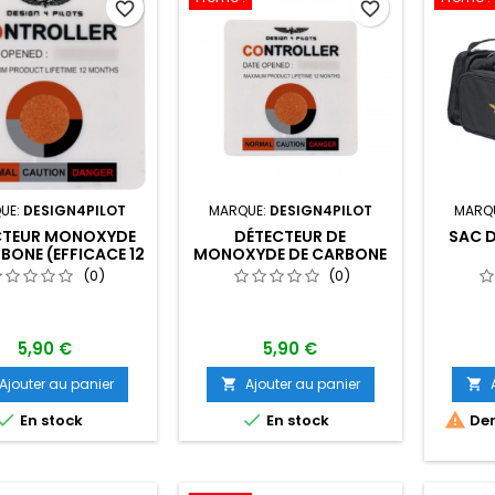
favorite_border
favorite_border
UE:
DESIGN4PILOT
MARQUE:
DESIGN4PILOT
MARQ
CTEUR MONOXYDE
DÉTECTEUR DE
SAC D
BONE (EFFICACE 12
MONOXYDE DE CARBONE
MOIS)
(EFFICACE 12 MOIS)
(0)
(0)
5,90 €
5,90 €
Ajouter au panier
Ajouter au panier





En stock
En stock
Der