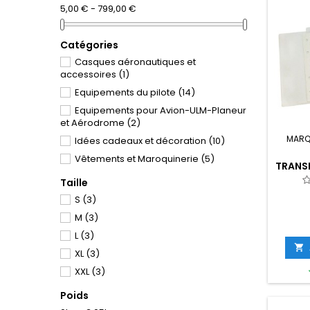
5,00 € - 799,00 €
Catégories
Casques aéronautiques et
accessoires
(1)
Equipements du pilote
(14)
Equipements pour Avion-ULM-Planeur
et Aérodrome
(2)
MARQ
Idées cadeaux et décoration
(10)
Vêtements et Maroquinerie
(5)
TRANS
A5 POU
Taille
VOL P
S
(3)
M
(3)
L
(3)

XL
(3)
XXL
(3)
Poids