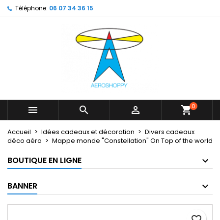
Téléphone:
06 07 34 36 15
×
×
×
My wishlists
Créer une liste d'envies
Connexion
Create new list
add_circle_outline
Vous devez être connecté pour ajouter des produits
Nom de la liste d'envies
à votre liste d'envies.
Annuler
Connexion
Annuler
Créer une liste d'envies
0



shopping_cart
Accueil
Idées cadeaux et décoration
Divers cadeaux
déco aéro
Mappe monde "Constellation" On Top of the world
BOUTIQUE EN LIGNE
BANNER
favorite_border