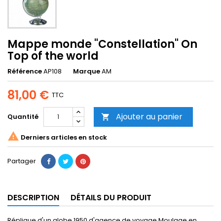
Mappe monde "Constellation" On
Top of the world
Référence
AP108
Marque
AM
81,00 €
TTC
Ajouter au panier
Quantité


Derniers articles en stock
Partager
DESCRIPTION
DÉTAILS DU PRODUIT
Réplique d'un globe 1950 d'agence de voyage.Moulage en